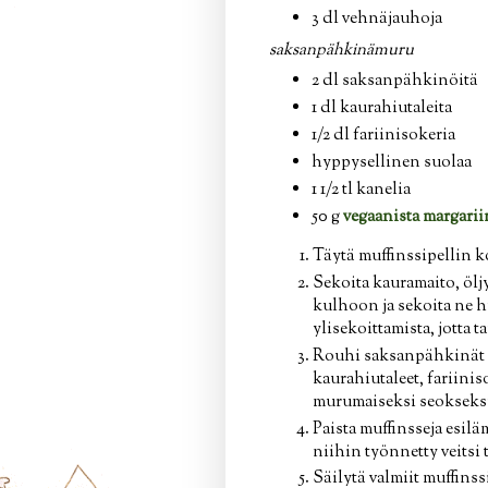
3 dl vehnäjauhoja
saksanpähkinämuru
2 dl saksanpähkinöitä
1 dl kaurahiutaleita
1/2 dl fariinisokeria
hyppysellinen suolaa
1 1/2 tl kanelia
50 g
vegaanista margarii
Täytä muffinssipellin 
Sekoita kauramaito, ölj
kulhoon ja sekoita ne h
ylisekoittamista, jotta t
Rouhi saksanpähkinät pi
kaurahiutaleet, fariinis
murumaiseksi seokseksi
Paista muffinsseja esil
niihin työnnetty veitsi
Säilytä valmiit muffinss