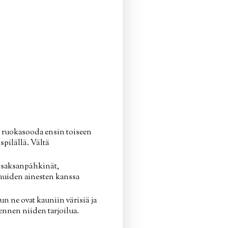
ja ruokasooda ensin toiseen
spilällä. Vältä
a saksanpähkinät,
e muiden ainesten kanssa
kun ne ovat kauniin värisiä ja
ennen niiden tarjoilua.