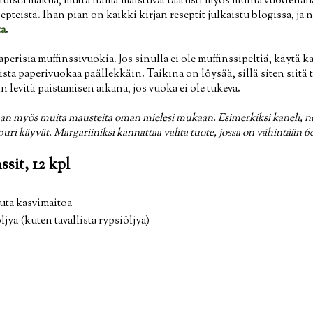
uista makua, mutta nämä maistuvat taatusti myös muina vuodenaik
pteistä. Ihan pian on kaikki kirjan reseptit julkaistu blogissa, ja n
ta
.
aperisia muffinssivuokia. Jos sinulla ei ole muffinssipeltiä, käytä k
llista paperivuokaa päällekkäin. Taikina on löysää, sillä siten siit
n levitä paistamisen aikana, jos vuoka ei ole tukeva.
kaan myös muita mausteita oman mielesi mukaan. Esimerkiksi kaneli, nei
ri käyvät. Margariiniksi kannattaa valita tuote, jossa on vähintään 6
sit, 12 kpl
uuta kasvimaitoa
jyä (kuten tavallista rypsiöljyä)