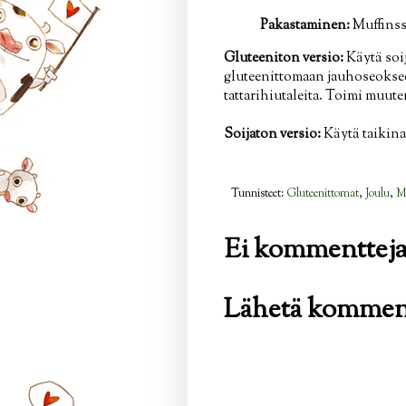
Pakastaminen:
Muffinssi
Gluteeniton versio:
Käytä soij
gluteenittomaan jauhoseoksee
tattarihiutaleita. Toimi muut
Soijaton versio:
Käytä taikina
Tunnisteet:
Gluteenittomat
,
Joulu
,
Mu
Ei kommentteja
Lähetä kommen