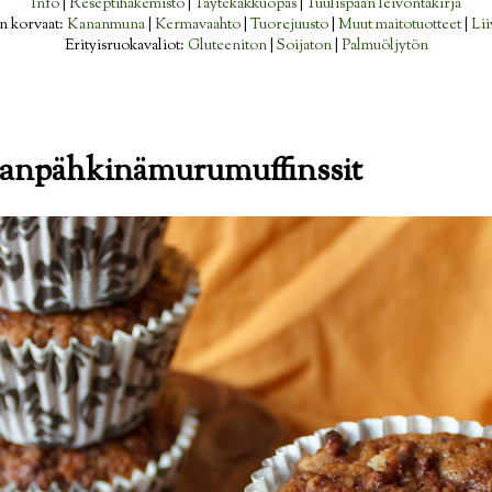
Info
|
Reseptihakemisto
|
Täytekakkuopas
|
Tuulispään leivontakirja
n korvaat:
Kananmuna
|
Kermavaahto
|
Tuorejuusto
|
Muut maitotuotteet
|
Lii
Erityisruokavaliot:
Gluteeniton
|
Soijaton
|
Palmuöljytön
sanpähkinämurumuffinssit