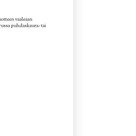
uotteen vaaleaan
russa puhdaskaura- tai