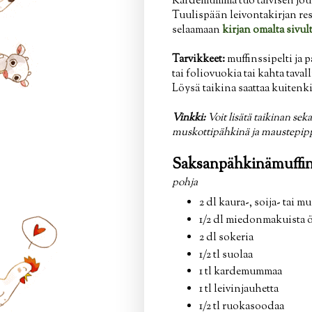
Kardemumma tuo talvisen joul
Tuulispään leivontakirjan rese
selaamaan
kirjan omalta sivul
Tarvikkeet:
muffinssipelti ja p
tai foliovuokia tai kahta tava
Löysä taikina saattaa kuitenki
Vinkki:
Voit lisätä taikinan se
muskottipähkinä ja maustepippu
Saksanpähkinämuffins
pohja
2 dl kaura-, soija- tai m
1/2 dl miedonmakuista öl
2 dl sokeria
1/2 tl suolaa
1 tl kardemummaa
1 tl leivinjauhetta
1/2 tl ruokasoodaa