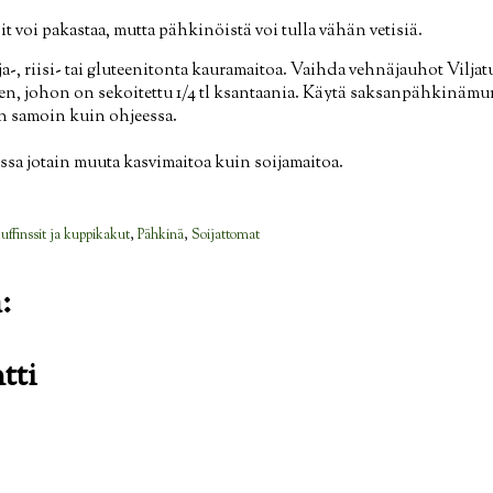
t voi pakastaa, mutta pähkinöistä voi tulla vähän vetisiä.
a-, riisi- tai gluteenitonta kauramaitoa. Vaihda vehnäjauhot Viljat
n, johon on sekoitettu 1/4 tl ksantaania. Käytä saksanpähkinämu
en samoin kuin ohjeessa.
ssa jotain muuta kasvimaitoa kuin soijamaitoa.
ffinssit ja kuppikakut
,
Pähkinä
,
Soijattomat
:
tti