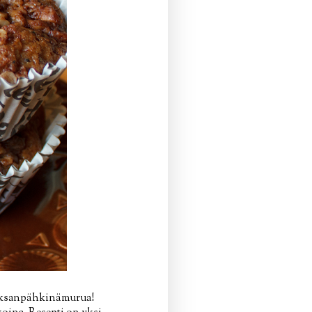
 saksanpähkinämurua!