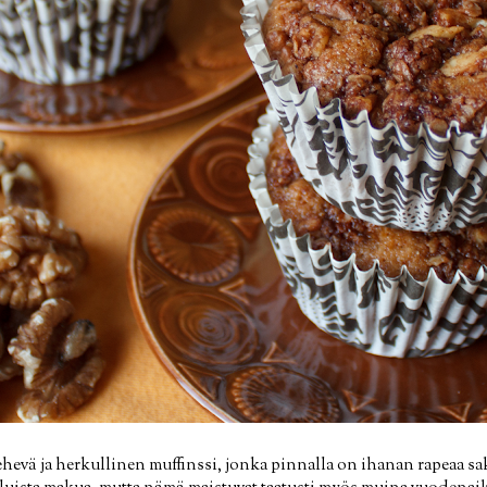
mehevä ja herkullinen muffinssi, jonka pinnalla on ihanan rapeaa