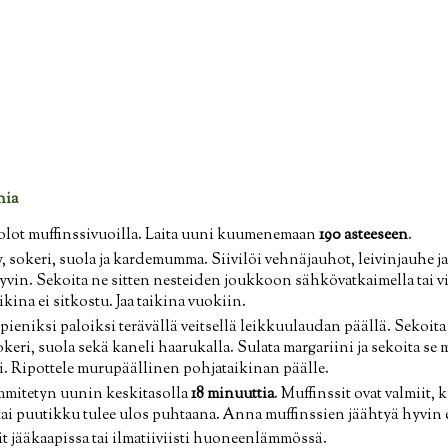
nia
kolot muffinssivuoilla. Laita uuni kuumenemaan
190 asteeseen
.
y, sokeri, suola ja kardemumma. Siivilöi vehnäjauhot, leivinjauhe 
yvin. Sekoita ne sitten nesteiden joukkoon sähkövatkaimella tai vi
aikina ei sitkostu. Jaa taikina vuokiin.
eniksi paloiksi terävällä veitsellä leikkuulaudan päällä. Sekoit
okeri, suola sekä kaneli haarukalla. Sulata margariini ja sekoita s
. Ripottele murupäällinen pohjataikinan päälle.
ämmitetyn uunin keskitasolla
18 minuuttia
. Muffinssit ovat valmiit, 
 tai puutikku tulee ulos puhtaana. Anna muffinssien jäähtyä hyvin 
it jääkaapissa tai ilmatiiviisti huoneenlämmössä.