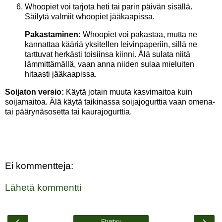
Whoopiet voi tarjota heti tai parin päivän sisällä.
Säilytä valmiit whoopiet jääkaapissa.
Pakastaminen:
Whoopiet voi pakastaa, mutta ne
kannattaa kääriä yksitellen leivinpaperiin, sillä ne
tarttuvat herkästi toisiinsa kiinni. Älä sulata niitä
lämmittämällä, vaan anna niiden sulaa mieluiten
hitaasti jääkaapissa.
Soijaton versio:
Käytä jotain muuta kasvimaitoa kuin
soijamaitoa. Älä käytä taikinassa soijajogurttia vaan omena-
tai päärynäsosetta tai kaurajogurttia.
Ei kommentteja:
Lähetä kommentti
‹
›
Etusivu