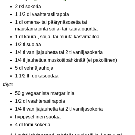
2 rkl sokeria
1 1/2 dl vaahterasiirappia
1 dl omena- tai päärynäsosetta tai
maustamatonta soija- tai kaurajogurttia
1 dl kaura-, soija- tai muuta kasvimaitoa
1/2 tl suolaa
1/4 tl vaniljajauhetta tai 2 tl vaniljasokeria
1/4 tl jauhettua muskottipähkinää (ei pakollinen)
5 dl vehnäjauhoja
1 1/2 tl ruokasoodaa
täyte
50 g vegaanista margariinia
1/2 dl vaahterasiirappia
1/4 tl vaniljajauhetta tai 2 tl vaniljasokeria
hyppysellinen suolaa
4 dl tomusokeria