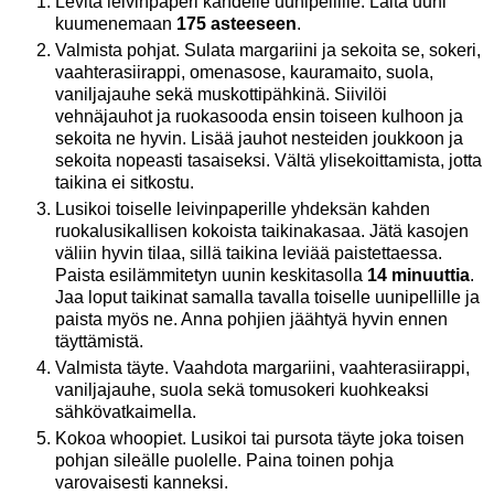
Levitä leivinpaperi kahdelle uunipellille. Laita uuni
kuumenemaan
175 asteeseen
.
Valmista pohjat. Sulata margariini ja sekoita se, sokeri,
vaahterasiirappi, omenasose, kauramaito, suola,
vaniljajauhe sekä muskottipähkinä. Siivilöi
vehnäjauhot ja ruokasooda ensin toiseen kulhoon ja
sekoita ne hyvin. Lisää jauhot nesteiden joukkoon ja
sekoita nopeasti tasaiseksi. Vältä ylisekoittamista, jotta
taikina ei sitkostu.
Lusikoi toiselle leivinpaperille yhdeksän kahden
ruokalusikallisen kokoista taikinakasaa. Jätä kasojen
väliin hyvin tilaa, sillä taikina leviää paistettaessa.
Paista esilämmitetyn uunin keskitasolla
14 minuuttia
.
Jaa loput taikinat samalla tavalla toiselle uunipellille ja
paista myös ne. Anna pohjien jäähtyä hyvin ennen
täyttämistä.
Valmista täyte. Vaahdota margariini, vaahterasiirappi,
vaniljajauhe, suola sekä tomusokeri kuohkeaksi
sähkövatkaimella.
Kokoa whoopiet. Lusikoi tai pursota täyte joka toisen
pohjan sileälle puolelle. Paina toinen pohja
varovaisesti kanneksi.