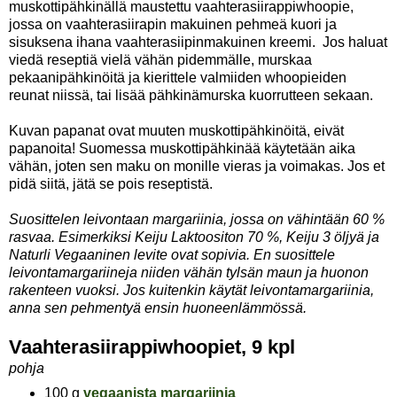
muskottipähkinällä maustettu vaahterasiirappiwhoopie,
jossa on vaahterasiirapin makuinen pehmeä kuori ja
sisuksena ihana vaahterasiipinmakuinen kreemi. Jos haluat
viedä reseptiä vielä vähän pidemmälle, murskaa
pekaanipähkinöitä ja kierittele valmiiden whoopieiden
reunat niissä, tai lisää pähkinämurska kuorrutteen sekaan.
Kuvan papanat ovat muuten muskottipähkinöitä, eivät
papanoita! Suomessa muskottipähkinää käytetään aika
vähän, joten sen maku on monille vieras ja voimakas. Jos et
pidä siitä, jätä se pois reseptistä.
Suosittelen leivontaan margariinia, jossa on vähintään 60 %
rasvaa. Esimerkiksi Keiju Laktoositon 70 %, Keiju 3 öljyä ja
Naturli Vegaaninen levite ovat sopivia. En suosittele
leivontamargariineja niiden vähän tylsän maun ja huonon
rakenteen vuoksi. Jos kuitenkin käytät leivontamargariinia,
anna sen pehmentyä ensin huoneenlämmössä.
Vaahterasiirappiwhoopiet, 9 kpl
pohja
100 g
vegaanista margariinia