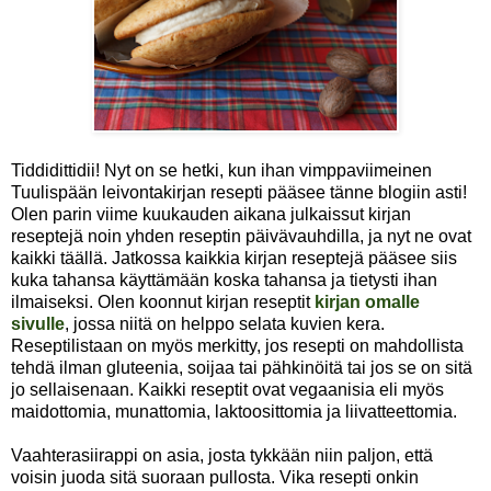
Tiddidittidii! Nyt on se hetki, kun ihan vimppaviimeinen
Tuulispään leivontakirjan resepti pääsee tänne blogiin asti!
Olen parin viime kuukauden aikana julkaissut kirjan
reseptejä noin yhden reseptin päivävauhdilla, ja nyt ne ovat
kaikki täällä. Jatkossa kaikkia kirjan reseptejä pääsee siis
kuka tahansa käyttämään koska tahansa ja tietysti ihan
ilmaiseksi. Olen koonnut kirjan reseptit
kirjan omalle
sivulle
, jossa niitä on helppo selata kuvien kera.
Reseptilistaan on myös merkitty, jos resepti on mahdollista
tehdä ilman gluteenia, soijaa tai pähkinöitä tai jos se on sitä
jo sellaisenaan. Kaikki reseptit ovat vegaanisia eli myös
maidottomia, munattomia, laktoosittomia ja liivatteettomia.
Vaahterasiirappi on asia, josta tykkään niin paljon, että
voisin juoda sitä suoraan pullosta. Vika resepti onkin