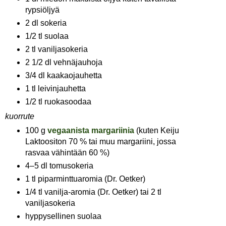
rypsiöljyä
2 dl sokeria
1/2 tl suolaa
2 tl vaniljasokeria
2 1/2 dl vehnäjauhoja
3/4 dl kaakaojauhetta
1 tl leivinjauhetta
1/2 tl ruokasoodaa
kuorrute
100 g
vegaanista margariinia
(kuten Keiju
Laktoositon 70 % tai muu margariini, jossa
rasvaa vähintään 60 %)
4–5 dl tomusokeria
1 tl piparminttuaromia (Dr. Oetker)
1/4 tl vanilja-aromia (Dr. Oetker) tai 2 tl
vaniljasokeria
hyppysellinen suolaa