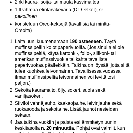
2 rkl kaura-, soija- tai muuta kasvimaitoa
1 tl vihreää elintarvikeväriä (Dr. Oetker),
ei
pakollinen
koristeluun Oreo-keksejä (tavallisia tai minttu-
Oreoita)
Laita uuni kuumenemaan
190 asteeseen
. Täytä
muffinssipellin kolot paperivuoilla. (Jos sinulla ei ole
muffinssipeltiä, käytä kartonki-, folio-, silikoni- tai
amerikan muffinssivuokia tai kahta tavallista
paperivuokaa päällekkäin. Taikina on löysää, jotta siitä
tulee kuohkea leivonnainen. Tavallisessa vuoassa
ilman muffinssipeltiä leivonnainen voi levitä tosi
paljon.)
Sekoita kauramaito, öljy, sokeri, suola sekä
vaniljasokeri.
Siivilöi vehnäjauho, kaakaojauhe, leivinjauhe sekä
ruokasooda ja sekoita ne. Lisää jauhot nesteiden
sekaan.
Jaa taikina vuokiin ja paista esilämmitetyn uunin
keskitasolla
n. 20 minuuttia
. Pohjat ovat valmiit, kun