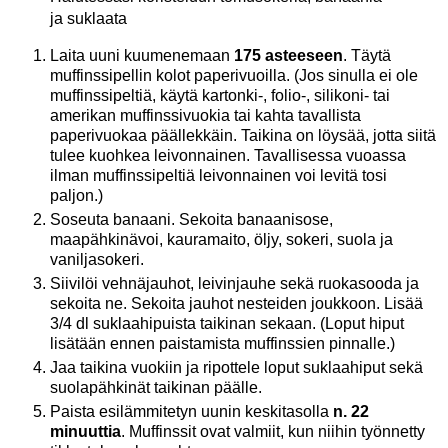
ja suklaata
Laita uuni kuumenemaan
175 asteeseen
. Täytä
muffinssipellin kolot paperivuoilla. (Jos sinulla ei ole
muffinssipeltiä, käytä kartonki-, folio-, silikoni- tai
amerikan muffinssivuokia tai kahta tavallista
paperivuokaa päällekkäin. Taikina on löysää, jotta siitä
tulee kuohkea leivonnainen. Tavallisessa vuoassa
ilman muffinssipeltiä leivonnainen voi levitä tosi
paljon.)
Soseuta banaani. Sekoita banaanisose,
maapähkinävoi, kauramaito, öljy, sokeri, suola ja
vaniljasokeri.
Siivilöi vehnäjauhot, leivinjauhe sekä ruokasooda ja
sekoita ne. Sekoita jauhot nesteiden joukkoon. Lisää
3/4 dl suklaahipuista taikinan sekaan. (Loput hiput
lisätään ennen paistamista muffinssien pinnalle.)
Jaa taikina vuokiin ja ripottele loput suklaahiput sekä
suolapähkinät taikinan päälle.
Paista esilämmitetyn uunin keskitasolla
n. 22
minuuttia
. Muffinssit ovat valmiit, kun niihin työnnetty