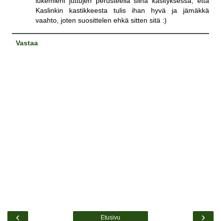
lukemieni juttujen perusteella siinä käsityksessä, että
Kaslinkin kastikkeesta tulis ihan hyvä ja jämäkkä
vaahto, joten suosittelen ehkä sitten sitä :)
Vastaa
‹
›
Etusivu