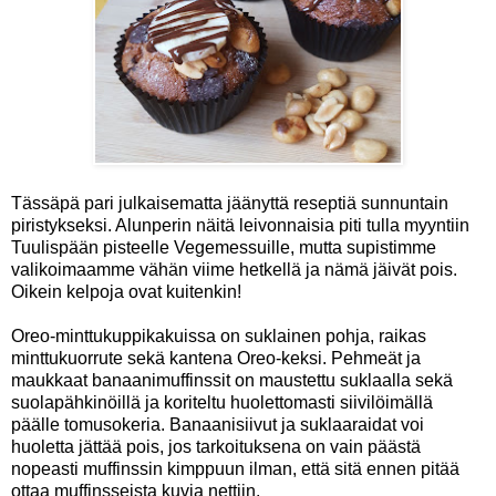
Tässäpä pari julkaisematta jäänyttä reseptiä sunnuntain
piristykseksi. Alunperin näitä leivonnaisia piti tulla myyntiin
Tuulispään pisteelle Vegemessuille, mutta supistimme
valikoimaamme vähän viime hetkellä ja nämä jäivät pois.
Oikein kelpoja ovat kuitenkin!
Oreo-minttukuppikakuissa on suklainen pohja, raikas
minttukuorrute sekä kantena Oreo-keksi. Pehmeät ja
maukkaat banaanimuffinssit on maustettu suklaalla sekä
suolapähkinöillä ja koriteltu huolettomasti siivilöimällä
päälle tomusokeria. Banaanisiivut ja suklaaraidat voi
huoletta jättää pois, jos tarkoituksena on vain päästä
nopeasti muffinssin kimppuun ilman, että sitä ennen pitää
ottaa muffinsseista kuvia nettiin.