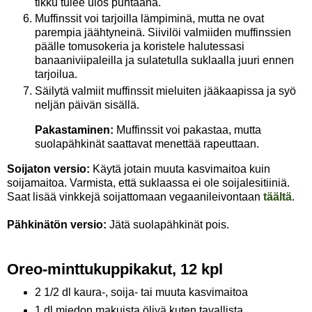
tikku tulee ulos puhtaana.
Muffinssit voi tarjoilla lämpiminä, mutta ne ovat
parempia jäähtyneinä. Siivilöi valmiiden muffinssien
päälle tomusokeria ja koristele halutessasi
banaaniviipaleilla ja sulatetulla suklaalla juuri ennen
tarjoilua.
Säilytä valmiit muffinssit mieluiten jääkaapissa ja syö
neljän päivän sisällä.
Pakastaminen:
Muffinssit voi pakastaa, mutta
suolapähkinät saattavat menettää rapeuttaan.
Soijaton versio:
Käytä jotain muuta kasvimaitoa kuin
soijamaitoa. Varmista, että suklaassa ei ole soijalesitiiniä.
Saat lisää vinkkejä soijattomaan vegaanileivontaan
täältä
.
Pähkinätön versio:
Jätä suolapähkinät pois.
Oreo-minttukuppikakut, 12 kpl
2 1/2 dl kaura-, soija- tai muuta kasvimaitoa
1 dl miedon makuista öljyä kuten tavallista