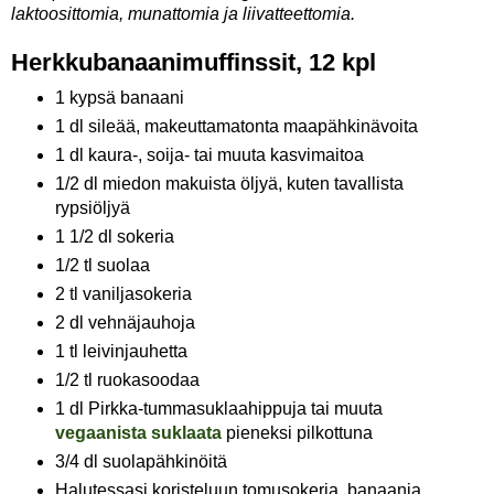
laktoosittomia, munattomia ja liivatteettomia.
Herkkubanaanimuffinssit, 12 kpl
1 kypsä banaani
1 dl sileää, makeuttamatonta maapähkinävoita
1 dl kaura-, soija- tai muuta kasvimaitoa
1/2 dl miedon makuista öljyä, kuten tavallista
rypsiöljyä
1 1/2 dl sokeria
1/2 tl suolaa
2 tl vaniljasokeria
2 dl vehnäjauhoja
1 tl leivinjauhetta
1/2 tl ruokasoodaa
1 dl Pirkka-tummasuklaahippuja tai muuta
vegaanista suklaata
pieneksi pilkottuna
3/4 dl suolapähkinöitä
Halutessasi koristeluun tomusokeria, banaania