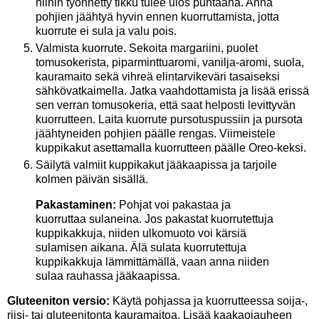
niihin työnnetty tikku tulee ulos puhtaana. Anna
pohjien jäähtyä hyvin ennen kuorruttamista, jotta
kuorrute ei sula ja valu pois.
Valmista kuorrute. Sekoita margariini, puolet
tomusokerista, piparminttuaromi, vanilja-aromi, suola,
kauramaito sekä vihreä elintarvikeväri tasaiseksi
sähkövatkaimella. Jatka vaahdottamista ja lisää erissä
sen verran tomusokeria, että saat helposti levittyvän
kuorrutteen. Laita kuorrute pursotuspussiin ja pursota
jäähtyneiden pohjien päälle rengas. Viimeistele
kuppikakut asettamalla kuorrutteen päälle Oreo-keksi.
Säilytä valmiit kuppikakut jääkaapissa ja tarjoile
kolmen päivän sisällä.
Pakastaminen:
Pohjat voi pakastaa ja
kuorruttaa sulaneina. Jos pakastat kuorrutettuja
kuppikakkuja, niiden ulkomuoto voi kärsiä
sulamisen aikana. Älä sulata kuorrutettuja
kuppikakkuja lämmittämällä, vaan anna niiden
sulaa rauhassa jääkaapissa.
Gluteeniton versio:
Käytä pohjassa ja kuorrutteessa soija-,
riisi- tai gluteenitonta kauramaitoa. Lisää kaakaojauheen