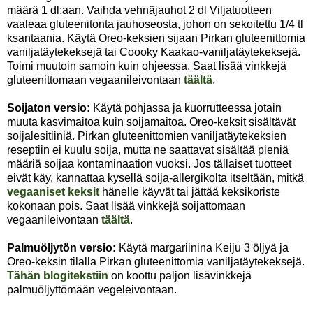
määrä 1 dl:aan. Vaihda vehnäjauhot 2 dl Viljatuotteen
vaaleaa gluteenitonta jauhoseosta, johon on sekoitettu 1/4 tl
ksantaania. Käytä Oreo-keksien sijaan Pirkan gluteenittomia
vaniljatäytekeksejä tai Coooky Kaakao-vaniljatäytekeksejä.
Toimi muutoin samoin kuin ohjeessa. Saat lisää vinkkejä
gluteenittomaan vegaanileivontaan
täältä
.
Soijaton versio:
Käytä pohjassa ja kuorrutteessa jotain
muuta kasvimaitoa kuin soijamaitoa. Oreo-keksit sisältävät
soijalesitiiniä. Pirkan gluteenittomien vaniljatäytekeksien
reseptiin ei kuulu soija, mutta ne saattavat sisältää pieniä
määriä soijaa kontaminaation vuoksi. Jos tällaiset tuotteet
eivät käy, kannattaa kysellä soija-allergikolta itseltään, mitkä
vegaaniset keksit
hänelle käyvät tai jättää keksikoriste
kokonaan pois. Saat lisää vinkkejä soijattomaan
vegaanileivontaan
täältä
.
Palmuöljytön versio:
Käytä margariinina Keiju 3 öljyä ja
Oreo-keksin tilalla Pirkan gluteenittomia vaniljatäytekeksejä.
Tähän blogitekstiin
on koottu paljon lisävinkkejä
palmuöljyttömään vegeleivontaan.