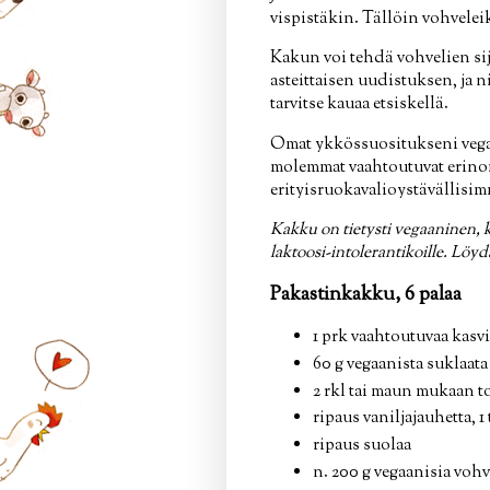
vispistäkin. Tällöin vohveleik
Kakun voi tehdä vohvelien s
asteittaisen uudistuksen, ja n
tarvitse kauaa etsiskellä.
Omat ykkössuositukseni vega
molemmat vaahtoutuvat erinoma
erityisruokavalioystävällisim
Kakku on tietysti vegaaninen, k
laktoosi-intolerantikoille. Löy
Pakastinkakku, 6 palaa
1 prk vaahtoutuvaa kasv
60 g vegaanista suklaat
2 rkl tai maun mukaan 
ripaus vaniljajauhetta, 1 
ripaus suolaa
n. 200 g vegaanisia vohv