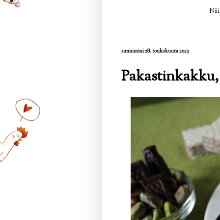
Näi
sunnuntai 28. toukokuuta 2023
Pakastinkakku,