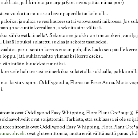
suklaata, pähkinöitä ja marjoja (voit myös jättää nämä pois)
ävä vuoka tai muu astia leivinpaperilla tai kelmulla.
paloiksi ja sulata se vesihauteessa tai varovaisesti mikrossa. Jos su
an 30 sekuntia kerrallaan ja sekoita aina välissä.
si sähkövatkaimella*. Sekoita sen joukkoon tomusokeri, vaniljajau
. Lisää lopuksi sulatettu suklaa ja sekoita tasaiseksi.
avaahtoa parin sentin kerros vuoan pohjalle. Lado sen päälle kerros
 loppu. Jätä suklaavaahto ylimmäksi kerrokseksi.
n vähintään kuudeksi tunniksi.
 koristele halutessasi esimerkiksi sulatetulla suklaalla, pähkinöillä
inta, käytä vispinä Oddlygoodia, Floraa tai Fazer Aitoa. Muita vispe
i.
attomia ovat Oddlygood Easy Whipping, Flora Plant Cre*m 31 %, Fa
uklaavohvelit ovat soijattomia. Tarkista, että suklaassa ei ole soijal
gluteenittomia ovat Oddlygood Easy Whipping, Flora Plant Cre*m 3
uunavohvelit
ovat gluteenittomia, mutta eivät välttämättä paras yh