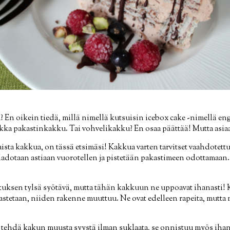
 En oikein tiedä, millä nimellä kutsuisin icebox cake -nimellä en
ikka pakastinkakku. Tai vohvelikakku? En osaa päättää! Mutta asia
laista kakkua, on tässä etsimäsi! Kakkua varten tarvitset vaahdotettu
 ladotaan astiaan vuorotellen ja pistetään pakastimeen odottamaa
istuksen tylsä syötävä, mutta tähän kakkuun ne uppoavat ihanasti!
astetaan, niiden rakenne muuttuu. Ne ovat edelleen rapeita, mutta
uat tehdä kakun muusta syystä ilman suklaata, se onnistuu myös iha