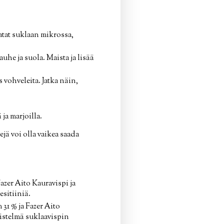
latat suklaan mikrossa,
he ja suola. Maista ja lisää
 vohveleita. Jatka näin,
 ja marjoilla.
jä voi olla vaikea saada
zer Aito Kauravispi ja
esitiiniä.
1 % ja Fazer Aito
distelmä suklaavispin