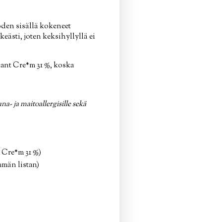
den sisällä kokeneet
eästi, joten keksihyllyllä ei
ant Cre*m 31 %, koska
a- ja maitoallergisille sekä
 Cre*m 31 %)
mmän listan)