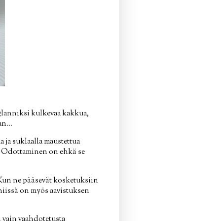
glanniksi kulkevaa kakkua,
an...
a ja suklaalla maustettua
n. Odottaminen on ehkä se
 Kun ne pääsevät kosketuksiin
 niissä on myös aavistuksen
n vain vaahdotetusta