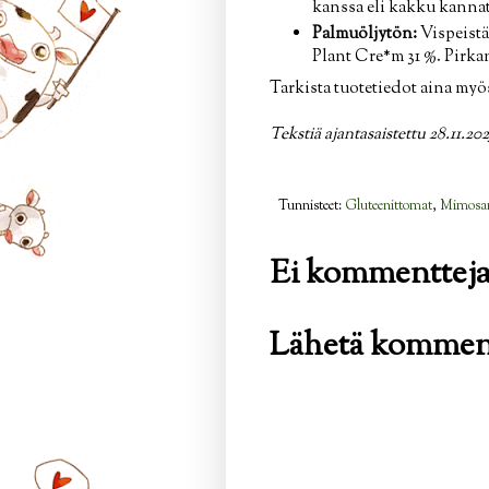
kanssa eli kakku kannatt
Palmuöljytön:
Vispeistä
Plant Cre*m 31 %. Pirka
Tarkista tuotetiedot aina myös
Tekstiä ajantasaistettu 28.11.202
Tunnisteet:
Gluteenittomat
,
Mimosan 
Ei kommentteja
Lähetä kommen