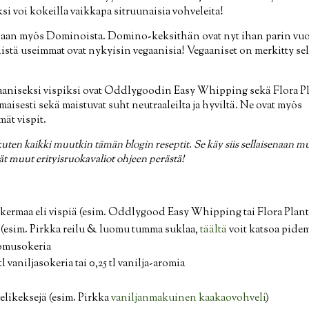
si voi kokeilla vaikkapa sitruunaisia vohveleita!
ijaan myös Dominoista. Domino-keksithän ovat nyt ihan parin vuo
iistä useimmat ovat nykyisin vegaanisia! Vegaaniset on merkitty selk
aniseksi vispiksi ovat Oddlygoodin Easy Whipping sekä Flora Pl
isesti sekä maistuvat suht neutraaleilta ja hyviltä. Ne ovat myös
mät vispit.
uten kaikki muutkin tämän blogin reseptit. Se käy siis sellaisenaan mun
dät muut erityisruokavaliot ohjeen perästä!
ikermaa eli vispiä (esim. Oddlygood Easy Whipping tai Flora Plant
a (esim. Pirkka reilu & luomu tumma suklaa,
täältä
voit katsoa pide
tomusokeria
tl vaniljasokeria tai 0,25 tl vanilja-aromia
elikeksejä (esim. Pirkka
vaniljanmakuinen kaakaovohveli
)