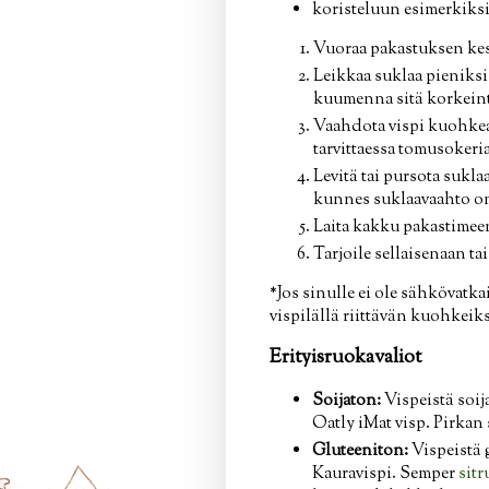
koristeluun esimerkiksi 
Vuoraa pakastuksen kest
Leikkaa suklaa pieniksi 
kuumenna sitä korkeinta
Vaahdota vispi kuohkeak
tarvittaessa tomusokeria
Levitä tai pursota sukla
kunnes suklaavaahto on
Laita kakku pakastimee
Tarjoile sellaisenaan tai
*Jos sinulle ei ole sähkövatka
vispilällä riittävän kuohkeiks
Erityisruokavaliot
Soijaton:
Vispeistä soij
Oatly iMat visp. Pirkan s
Gluteeniton:
Vispeistä 
Kauravispi. Semper
sitr