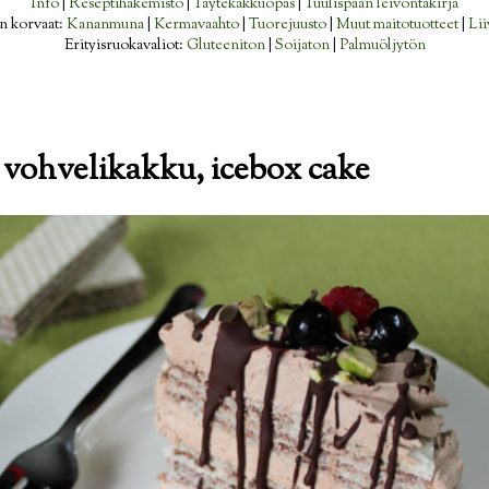
Info
|
Reseptihakemisto
|
Täytekakkuopas
|
Tuulispään leivontakirja
n korvaat:
Kananmuna
|
Kermavaahto
|
Tuorejuusto
|
Muut maitotuotteet
|
Lii
Erityisruokavaliot:
Gluteeniton
|
Soijaton
|
Palmuöljytön
 vohvelikakku, icebox cake