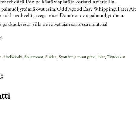
aa tehdä tällöin pelkästä vispistä ja koristella marjoilla.
 palmuöljyttömiä ovat esim. Oddlygood Easy Whipping, Fazer Aito
n suklaavohvelit ja vegaaniset Dominot ovat palmuöljyttömiä.
 pakkauksesta, sillä ne voivat ajan saatossa muuttua!
5.
jäätelökioski
,
Soijattomat
,
Suklaa
,
Synttärit ja muut perhejuhlat
,
Täytekakut
:
tti