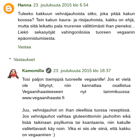
Hanna
23. joulukuuta 2015 klo 6.54
Tuleeko kakkuun vehnäjauhoista sitko, joka pitää kakun
koossa? Tein kakun kaura- ja riisijauhoista, kakku on ehjä,
mutta siitä leikattu pala murenee välittömästi ihan pieneksi...
Liekö sekasyöjät vahingoniloisia tuoreen vegaanin
epäonnistumisesta.
Vastaa
Vastaukset
Kamomilla
23. joulukuuta 2015 klo 18.37
Tosi paljon tsemppiä tuoreelle vegaanille! Jos et vielä
ole liittynyt, niin kannattaa osallistua
Vegaanihaasteeseen nyt tammikuussa:
www.vegaanihaaste.fi
Juu, vehnäjauhot on ihan oleellisia tuossa reseptissä.
Jos vehnäjauhot vaihtaa gluteenittomiin jauhoihin eikä
lisää taikinaan psylliumia tai ksantaania, niin kakulle
valitettavasti käy noin. Vika ei siis ole siinä, että kakku
on vegaaninen :)