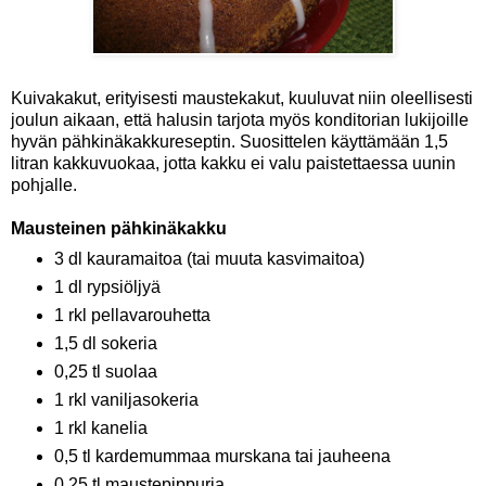
Kuivakakut, erityisesti maustekakut, kuuluvat niin oleellisesti
joulun aikaan, että halusin tarjota myös konditorian lukijoille
hyvän pähkinäkakkureseptin. Suosittelen käyttämään 1,5
litran kakkuvuokaa, jotta kakku ei valu paistettaessa uunin
pohjalle.
Mausteinen pähkinäkakku
3 dl kauramaitoa (tai muuta kasvimaitoa)
1 dl rypsiöljyä
1 rkl pellavarouhetta
1,5 dl sokeria
0,25 tl suolaa
1 rkl vaniljasokeria
1 rkl kanelia
0,5 tl kardemummaa murskana tai jauheena
0,25 tl maustepippuria