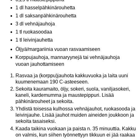
1 dl hasselpähkinärouhetta
1 dl saksanpähkinärouhetta
3 dl vehnäjauhoja
1 tl ruokasoodaa
1 tl leivinjauhetta
Öljyä/margariinia vuoan rasvaamiseen
Korppujauhoja, mannaryynejä tai vehnäjauhoja
vuoan jauhottamiseen
Rasvaa ja (korppu)jauhota kakkuvuoka ja laita uuni
kuumenemaan 190 C-asteeseen.
Sekoita kauramaito, öljy, sokeri, suola, vaniljasokeri,
kaneli, kardemumma ja maustepippuri. Lisää
pähkinärouheet ja sekoita.
Yhdistä toisessa kulhossa vehnäjauhot, ruokasooda ja
leivinjauhe. Lisää jauhot muiden aineiden joukkoon ja
sekoita tasaiseksi.
Kaada taikina vuokaan ja paista n. 35 minuuttia. Kakku
on valmis, kun siihen työnnettyyn tikkuun ei jää raakaa