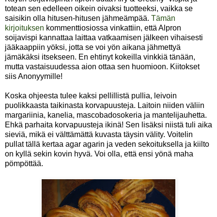
totean sen edelleen oikein oivaksi tuotteeksi, vaikka se
saisikin olla hitusen-hitusen jähmeämpää.
Tämän
kirjoituksen
kommenttiosiossa vinkattiin, että Alpron
soijavispi kannattaa laittaa vatkaamisen jälkeen vihaisesti
jääkaappiin yöksi, jotta se voi yön aikana jähmettyä
jämäkäksi itsekseen. En ehtinyt kokeilla vinkkiä tänään,
mutta vastaisuudessa aion ottaa sen huomioon. Kiitokset
siis Anonyymille!
Koska ohjeesta tulee kaksi pellillistä pullia, leivoin
puolikkaasta taikinasta korvapuusteja. Laitoin niiden väliin
margariinia, kanelia, mascobadosokeria ja mantelijauhetta.
Ehkä parhaita korvapuusteja ikinä! Sen lisäksi niistä tuli aika
sieviä, mikä ei välttämättä kuvasta täysin välity. Voitelin
pullat tällä kertaa agar agarin ja veden sekoituksella ja kiilto
on kyllä sekin kovin hyvä. Voi olla, että ensi yönä maha
pömpöttää.