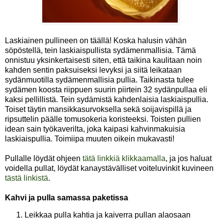
Laskiainen pullineen on täällä! Koska halusin vähän
söpöstellä, tein laskiaispullista sydämenmallisia. Tämä
onnistuu yksinkertaisesti siten, että taikina kaulitaan noin
kahden sentin paksuiseksi levyksi ja siitä leikataan
sydänmuotilla sydämenmallisia pullia. Taikinasta tulee
sydämen koosta riippuen suurin piirtein 32 sydänpullaa eli
kaksi pellillistä. Tein sydämistä kahdenlaisia laskiaispullia.
Toiset täytin mansikkasurvoksella sekä soijavispillä ja
ripsuttelin päälle tomusokeria koristeeksi. Toisten pullien
idean sain työkaverilta, joka kaipasi kahvinmakuisia
laskiaispullia. Toimiipa muuten oikein mukavasti!
Pullalle löydät ohjeen
tätä linkkiä klikkaamalla
, ja jos haluat
voidella pullat, löydät kanaystävälliset voiteluvinkit kuvineen
tästä linkistä
.
Kahvi ja pulla samassa paketissa
Leikkaa pulla kahtia ja kaiverra pullan alaosaan