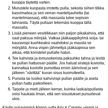
kuoppa täytettä varten.
Murustele kuopasta irrotettu pulla, sekoita siihen tilkka
kasvimaitoa ja sen verran mantelijauhetta (tai
mantelimassaa), että massasta tulee sopivan
tahnaista. Täytä pullaan tekemäsi kuoppa tällä
massalla.
Lisää pieneen vesitilkkaan niin paljon pikakahvia, että
saat paksua mönjää. Vatkaa jääkaappikylmä soija- tai
kauravispi kuohkeaksi vaahdoksi ja mausta se
mönjällä. Anna vispin jähmettyä jääkaapissa sen
aikaa, että koristelet pullalle hatun.
Tee kahvista ja tomusokerista paksuhko tahna ja levitä
se pullan hattuosan päälle. Jos haluat siistejä kuvioita,
kannattaa kuviolle pursottaa ensin ääriviivat ja sen
jälkeen "värittää" kuvan sisus kuorrutteella.
Pursota tai lusikoi kahvivispi pullan päälle ja aseta
pullan hattu paikoilleen.
Tarjoile ja mieti jälleen kerran, kuinka laskiaispullasta
voisi haukata ilman, että sen sisustukset pursuilevat
ulos.
Käytin soijavispinä Alpron uutta Airy & Creamy -vispiä ja