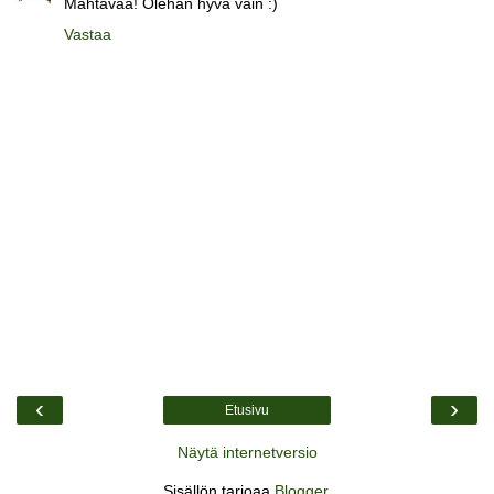
Mahtavaa! Olehan hyvä vain :)
Vastaa
‹
›
Etusivu
Näytä internetversio
Sisällön tarjoaa
Blogger
.