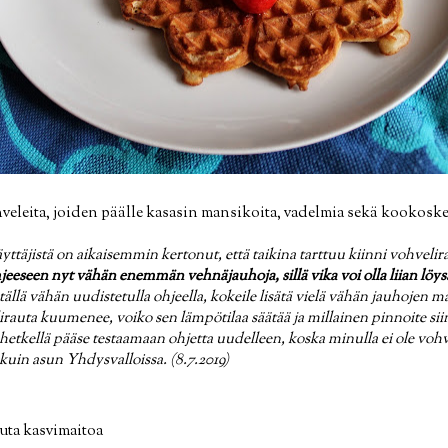
eleita, joiden päälle kasasin mansikoita, vadelmia sekä kookoske
ttäjistä on aikaisemmin kertonut, että taikina tarttuu kiinni vohvelir
jeeseen nyt vähän enemmän vehnäjauhoja, sillä vika voi olla liian löysä
tällä vähän uudistetulla ohjeella, kokeile lisätä vielä vähän jauhojen mä
lirauta kuumenee, voiko sen lämpötilaa säätää ja millainen pinnoite siin
lä hetkellä pääse testaamaan ohjetta uudelleen, koska minulla ei ole vo
n kuin asun Yhdysvalloissa.
(8.7.2019)
uuta kasvimaitoa