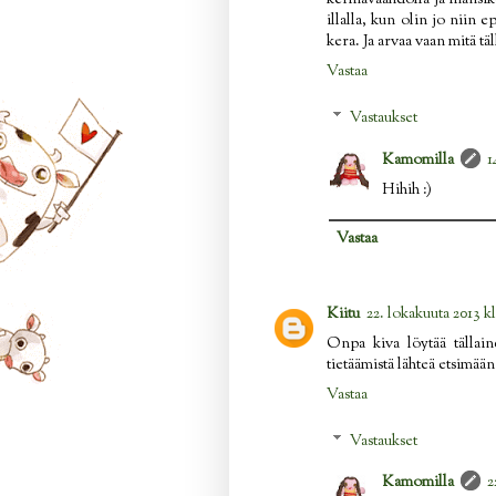
kermavaahdolla ja mansiko
illalla, kun olin jo niin 
kera. Ja arvaa vaan mitä t
Vastaa
Vastaukset
Kamomilla
1
Hihih :)
Vastaa
Kiitu
22. lokakuuta 2013 kl
Onpa kiva löytää tällain
tietäämistä lähteä etsimään 
Vastaa
Vastaukset
Kamomilla
2