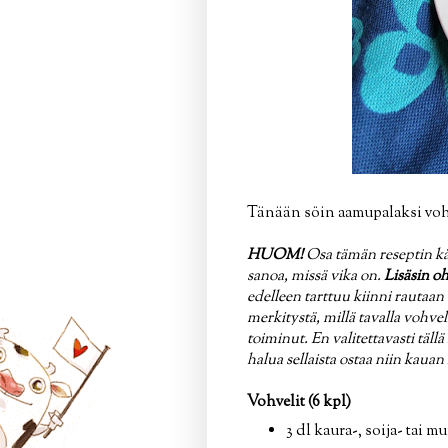
Tänään söin aamupalaksi vohv
HUOM!
Osa tämän reseptin käy
sanoa, missä vika on.
Lisäsin oh
edelleen tarttuu kiinni rautaan 
merkitystä, millä tavalla vohve
toiminut. En valitettavasti täl
halua sellaista ostaa niin kaua
Vohvelit (6 kpl)
3 dl kaura-, soija- tai m