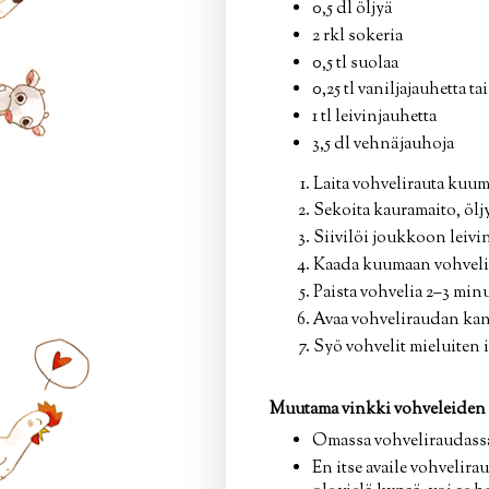
0,5 dl öljyä
2 rkl sokeria
0,5 tl suolaa
0,25 tl vaniljajauhetta tai
1 tl leivinjauhetta
3,5 dl vehnäjauhoja
Laita vohvelirauta kuu
Sekoita kauramaito, öljy,
Siivilöi joukkoon leivin
Kaada kuumaan vohvelira
Paista vohvelia 2–3 min
Avaa vohveliraudan kansi
Syö vohvelit mieluiten 
Muutama vinkki vohveleiden 
Omassa vohveliraudassani
En itse availe vohvelira