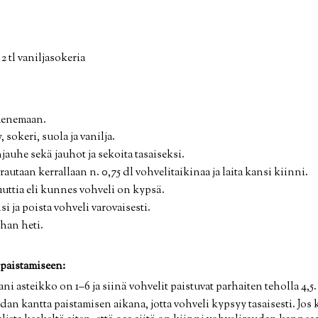
 2 tl vaniljasokeria
menemaan.
 sokeri, suola ja vanilja.
jauhe sekä jauhot ja sekoita tasaiseksi.
utaan kerrallaan n. 0,75 dl vohvelitaikinaa ja laita kansi kiinni.
uuttia eli kunnes vohveli on kypsä.
 ja poista vohveli varovaisesti.
ihan heti.
paistamiseen:
 asteikko on 1–6 ja siinä vohvelit paistuvat parhaiten teholla 4,5.
udan kantta paistamisen aikana, jotta vohveli kypsyy tasaisesti. Jos 