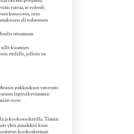
a ja osa sen pohjassa.
ästi rasvaa, ei vohveli
kossa kunnossa, niin
rjaksisen eli sulavaisen
ohvelia irtoamaan
, sillä kuumien
in ritilälle, jolloin ne
 Avasin pakkauksen varovasti
ottuneen läpinäkyvämmän
kemään noin
la ja kookossokerilla. Tämän
heti yhtä jämäkkää kuin
makeutetun kookoskerman