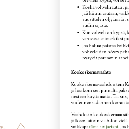
ole vielä kypsä, voi se h
Koska vohvelirautani pin
jää kiinni rautaan, vaik
suosittelen öljyämään s
sudin sijasta.
Kun vohveli on kypsä, ka
varovasti esimerkiksi pu
Jos haluat paistaa kaikk
vohveleiden höyry pehmen
pysyvät paremmin rapei
Kookoskermavaahto
Kookoskermavaahdon tein Kara
ja lusikoin sen pinnalta pa
nesteen käyttämättä. Tai siis
viidennensadannen kerran täl
Vaahdotin kookoskermaa sähkö
jälkeen laitoin vaahdon viel
vaikkapa
tämä soijavispi
. Jos