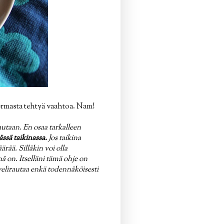
rmasta tehtyä vaahtoa. Nam!
autaan. En osaa tarkalleen
ssä taikinassa.
Jos taikina
ärää. Silläkin voi olla
ä on. Itselläni tämä ohje on
hvelirautaa enkä todennäköisesti