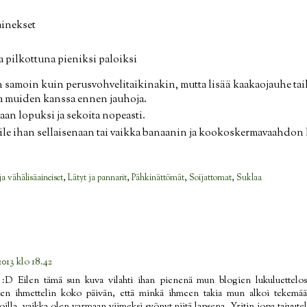
ainekset
a pilkottuna pieniksi paloiksi
n samoin kuin perusvohvelitaikinakin, mutta lisää kaakaojauhe ta
a muiden kanssa ennen jauhoja.
aan lopuksi ja sekoita nopeasti.
rjoile ihan sellaisenaan tai vaikka banaanin ja kookoskermavaahdon 
a vähälisäaineiset
,
Lätyt ja pannarit
,
Pähkinättömät
,
Soijattomat
,
Suklaa
2013 klo 18.42
 :D Eilen tämä sun kuva vilahti ihan pienenä mun blogien lukuluettelos
itten ihmettelin koko päivän, että minkä ihmeen takia mun alkoi tekemää