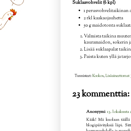
Suklaavohvelit (6 kpl)
1 perusvohvelitaikinan 
2 rkl kaakaojauhetta
50 g maidotonta suklaat
Valmista taikina muute
kauramaidon, sokerin j
Lisää suklaapalat taikin
Paista kuten yllä ja ta
Tunnisteet:
Kookos
,
Lisäaineettomat j
23 kommenttia:
Anonyymi
13. lokakuuta 
Kääk! Mä kuolaan täällä
blogipäivityksiä läpi. S