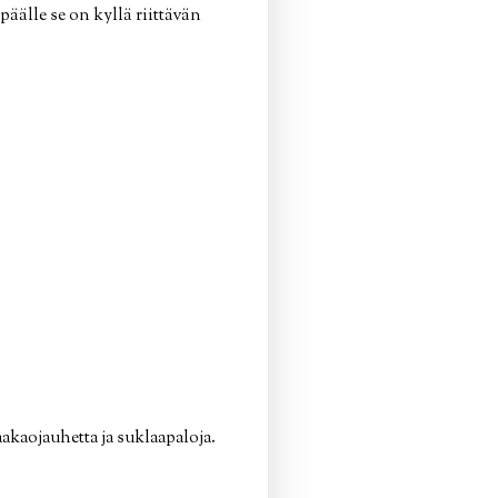
äälle se on kyllä riittävän
akaojauhetta ja suklaapaloja.