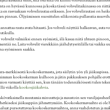
aljeta keskeltä siten, että osa siitä on kiinni vohveliraudan kanness
ta on hyvässä kunnossa ja koska tässä vohvelitaikinassa on riittäv
ka en rasvaakaan vohvelirautaa erikseen. Jos vohvelirautasi on hei
en pinnan. Öljyämiseen suosittelen silikonista pullasutia muoviha
nnattaa rauta avata hitaasti. Jos vohveli näyttää halkeavan, auta v
utikulla.
i vohvelit valmiiksi ennen syömistä, älä kasaa niitä yhteen pinoon
tää ne. Laita vohvelit vierekkäin jäähdytysritilälle tai vaikka uun
na syömiseen saakka.
-merkkisestä kookoskermasta, jota säilytin yön yli jääkaapissa.
ksuimman kookoskerman kulhoon ja jätin pakkauksen pohjalle er
, aion varmasti käyttää sen, kun tänään todennäköisesti tulen te
lä viikolla
kookosjääkahvia
.
vatkaimella muutamia minuutteja ja maustoin sen vaniljajauheel
ä hetkiseksi jääkaappiin jähmettymään. Kookoskermavaahto ei ole 
 haluat pursotettavaa kookoskermavaahtoa, anna vaahdotetun ja 