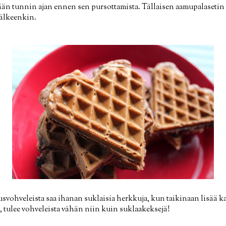
än tunnin ajan ennen sen pursottamista. Tällaisen aamupalasetin p
jälkeenkin.
svohveleista saa ihanan suklaisia herkkuja, kun taikinaan lisää ka
 tulee vohveleista vähän niin kuin suklaakeksejä!