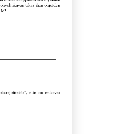
ella miestä kauppaseuraksi myöhään
n vohvelinkuvan takaa ihan ohjeiden
NAM!
okarajoitteisia", niin on mukavaa