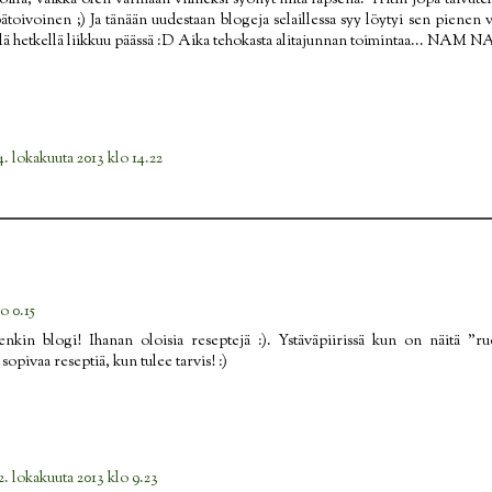
illa, vaikka olen varmaan viimeksi syönyt niitä lapsena. Yritin jopa taivut
epätoivoinen ;) Ja tänään uudestaan blogeja selaillessa syy löytyi sen piene
ällä hetkellä liikkuu päässä :D Aika tehokasta alitajunnan toimintaa... NAM 
4. lokakuuta 2013 klo 14.22
o 0.15
enkin blogi! Ihanan oloisia reseptejä :). Ystäväpiirissä kun on näitä "ru
sopivaa reseptiä, kun tulee tarvis! :)
2. lokakuuta 2013 klo 9.23