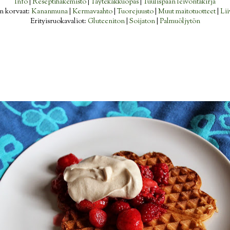
Info
|
Reseptihakemisto
|
Täytekakkuopas
|
Tuulispään leivontakirja
n korvaat:
Kananmuna
|
Kermavaahto
|
Tuorejuusto
|
Muut maitotuotteet
|
Lii
Erityisruokavaliot:
Gluteeniton
|
Soijaton
|
Palmuöljytön