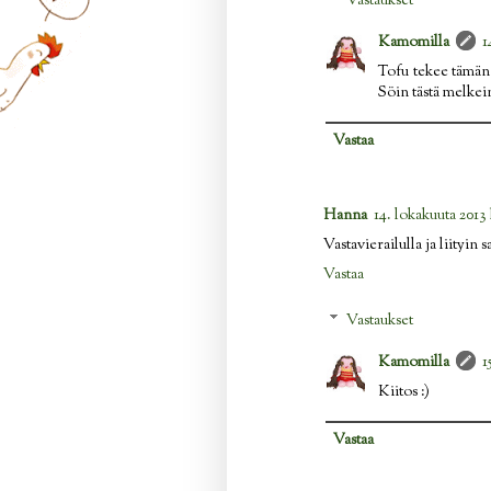
Vastaukset
Kamomilla
1
Tofu tekee tämän 
Söin tästä melkei
Vastaa
Hanna
14. lokakuuta 2013 
Vastavierailulla ja liityin 
Vastaa
Vastaukset
Kamomilla
1
Kiitos :)
Vastaa