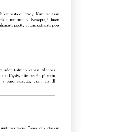
lähikaupasta ei löydy. Kun itse asun
akia tutustunut. Reseptejä haen
anasti jätetty automaattisesti pois
 muiden tofujen kanssa, yleensä
ua ei löydy, niin suurin piirtein
a ja omenasosetta, esim. 1,5 dl
isuutensa takia. Tämä vaikuttaakin