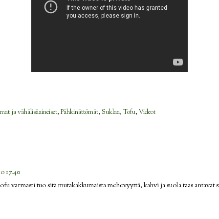
mat ja vähälisäaineiset
,
Pähkinättömät
,
Suklaa
,
Tofu
,
Videot
lo 17.40
tofu varmasti tuo sitä mutakakkumaista mehevyyttä, kahvi ja suola taas antavat 