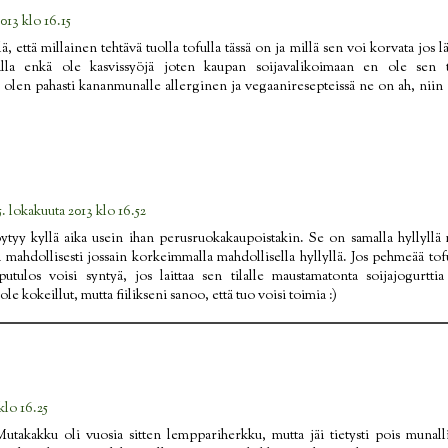
013 klo 16.15
ä, että millainen tehtävä tuolla tofulla tässä on ja millä sen voi korvata jos 
lla enkä ole kasvissyöjä joten kaupan soijavalikoimaan en ole sen t
ä olen pahasti kananmunalle allerginen ja vegaaniresepteissä ne on ah, niin ih
5. lokakuuta 2013 klo 16.52
ytyy kyllä aika usein ihan perusruokakaupoistakin. Se on samalla hyllyllä
ja mahdollisesti jossain korkeimmalla mahdollisella hyllyllä. Jos pehmeää tof
utulos voisi syntyä, jos laittaa sen tilalle maustamatonta soijajogurtti
le kokeillut, mutta fiilikseni sanoo, että tuo voisi toimia :)
klo 16.25
Mutakakku oli vuosia sitten lemppariherkku, mutta jäi tietysti pois munall