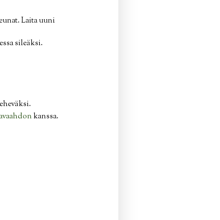
eunat. Laita uuni
essa sileäksi.
meheväksi.
avaahdon
kanssa.