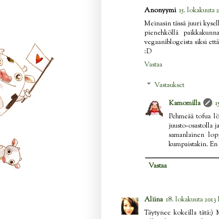
Anonyymi
15. lokakuuta 2
Meinasin tässä juuri kysell
pienehköllä paikkakunna
vegaaniblogeista siksi ett
:D
Vastaa
Vastaukset
Kamomilla
1
Pehmeää tofua lö
juusto-osastolla 
samanlainen lopp
kumpaistakin. En o
Vastaa
Aliina
18. lokakuuta 2013 
Täytynee kokeilla tätä:) 