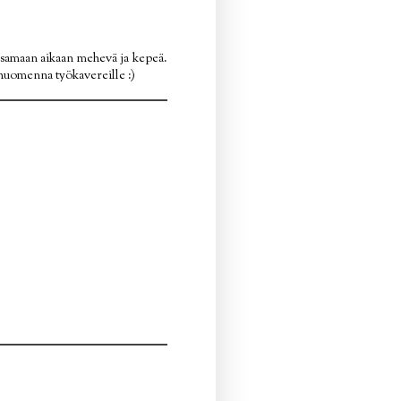
n samaan aikaan mehevä ja kepeä.
ä huomenna työkavereille :)