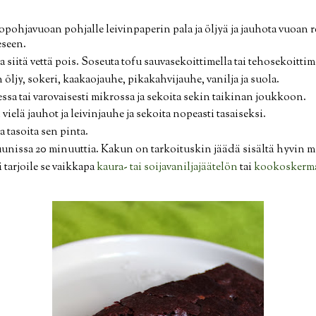
opohjavuoan pohjalle leivinpaperin pala ja öljyä ja jauhota vuoan r
seen.
ta siitä vettä pois. Soseuta tofu sauvasekoittimella tai tehosekoittim
öljy, sokeri, kaakaojauhe, pikakahvijauhe, vanilja ja suola.
ssa tai varovaisesti mikrossa ja sekoita sekin taikinan joukkoon.
vielä jauhot ja leivinjauhe ja sekoita nopeasti tasaiseksi.
 tasoita sen pinta.
uunissa 20 minuuttia. Kakun on tarkoituskin jäädä sisältä hyvin 
i tarjoile se vaikkapa
kaura- tai soijavaniljajäätelön
tai
kookoskerm