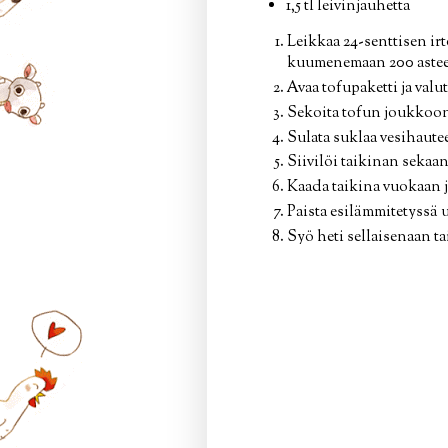
1,5 tl leivinjauhetta
Leikkaa 24-senttisen irt
kuumenemaan 200 astee
Avaa tofupaketti ja valu
Sekoita tofun joukkoon 
Sulata suklaa vesihautee
Siivilöi taikinan sekaan 
Kaada taikina vuokaan ja
Paista esilämmitetyssä 
Syö heti sellaisenaan ta