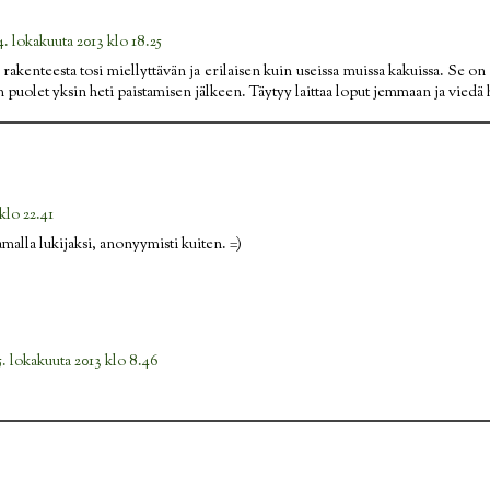
4. lokakuuta 2013 klo 18.25
rakenteesta tosi miellyttävän ja erilaisen kuin useissa muissa kakuissa. Se o
n puolet yksin heti paistamisen jälkeen. Täytyy laittaa loput jemmaan ja vied
klo 22.41
samalla lukijaksi, anonyymisti kuiten. =)
5. lokakuuta 2013 klo 8.46