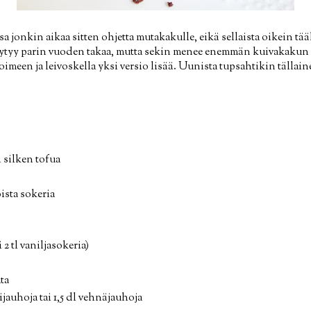
 jonkin aikaa sitten ohjetta mutakakulle, eikä sellaista oikein tää
ytyy parin vuoden takaa, mutta sekin menee enemmän kuivakakun
oimeen ja leivoskella yksi versio lisää. Uunista tupsahtikin tällai
i silken tofua
oista sokeria
i 2 tl vaniljasokeria)
ta
ijauhoja tai 1,5 dl vehnäjauhoja