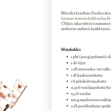
Minulta kyseltiin Facebookissa
hieman mutaisa kakkuohje
lö
Olikin aika ryhtyä tuumasta t
muhevan mehevä kaakkunen.
Mutakakku
1 pkt (300 g) pehmeää el
1 dl öljyä
2 dl täysruoko- tai valk
1 dl kaakaojauhetta
1 tl pikakahvijauhetta
0,25 tl vaniljajauhetta (ta
0,5 tl suolaa
100 g maidotonta suklaa
2 dl puolikarkeita speltt