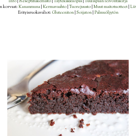
Info
|
Reseptihakemisto
|
Täytekakkuopas
|
Tuulispään leivontakirja
n korvaat:
Kananmuna
|
Kermavaahto
|
Tuorejuusto
|
Muut maitotuotteet
|
Lii
Erityisruokavaliot:
Gluteeniton
|
Soijaton
|
Palmuöljytön