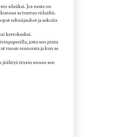
ysin sileäksi. Jos neste on
 kunnes se tuntuu viileältä.
loput vehnäjauhot ja sekoita
ksi kerrokseksi.
vinpaperilla, jotta sen pinta
nut vuoan reunoista ja kun se
n jäähtyä täysin ennen sen