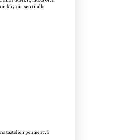
onkin uusiksi, mutta olen
it käyttää sen tilalla
Anna taatelien pehmentyä