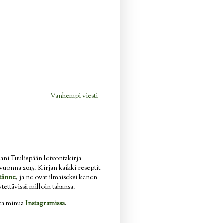
Vanhempi viesti
ani Tuulispään leivontakirja
n vuonna 2015. Kirjan kaikki reseptit
tänne
, ja ne ovat ilmaiseksi kenen
ytettävissä milloin tahansa.
ata minua
Instagramissa
.