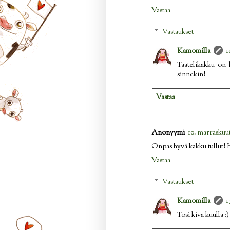
Vastaa
Vastaukset
Kamomilla
1
Taatelikakku on 
sinnekin!
Vastaa
Anonyymi
10. marraskuut
Onpas hyvä kakku tullut! H
Vastaa
Vastaukset
Kamomilla
1
Tosi kiva kuulla :)