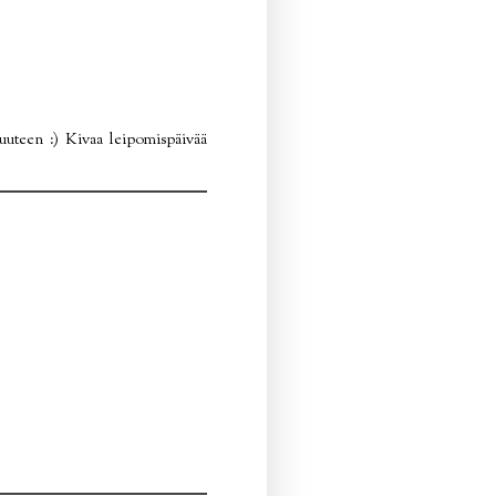
suuteen :) Kivaa leipomispäivää