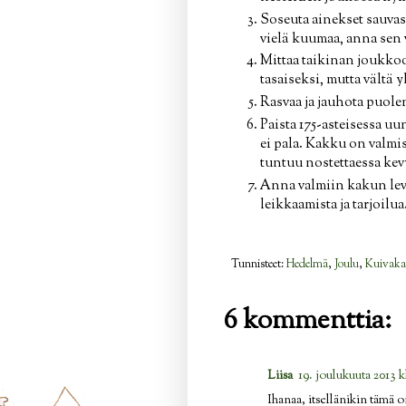
Soseuta ainekset sauvasek
vielä kuumaa, anna sen v
Mittaa taikinan joukkoo
tasaiseksi, mutta vältä y
Rasvaa ja jauhota puole
Paista 175-asteisessa uu
ei pala. Kakku on valmi
tuntuu nostettaessa kev
Anna valmiin kakun levä
leikkaamista ja tarjoilua
Tunnisteet:
Hedelmä
,
Joulu
,
Kuivaka
6 kommenttia:
Liisa
19. joulukuuta 2013 k
Ihanaa, itsellänikin tämä 