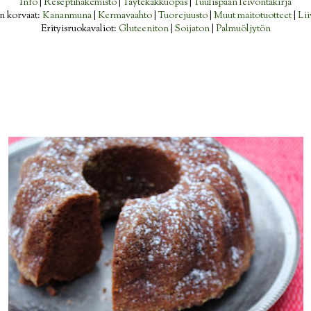
Info
|
Reseptihakemisto
|
Täytekakkuopas
|
Tuulispään leivontakirja
n korvaat:
Kananmuna
|
Kermavaahto
|
Tuorejuusto
|
Muut maitotuotteet
|
Lii
Erityisruokavaliot:
Gluteeniton
|
Soijaton
|
Palmuöljytön