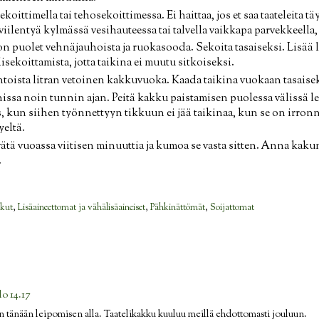
oittimella tai tehosekoittimessa. Ei haittaa, jos et saa taateleita tä
iilentyä kylmässä vesihauteessa tai talvella vaikkapa parvekkeella,
n puolet vehnäjauhoista ja ruokasooda. Sekoita tasaiseksi. Lisää 
lisekoittamista, jotta taikina ei muutu sitkoiseksi.
ntoista litran vetoinen kakkuvuoka. Kaada taikina vuokaan tasaise
nissa noin tunnin ajan. Peitä kakku paistamisen puolessa välissä lei
s, kun siihen työnnettyyn tikkuun ei jää taikinaa, kun se on irron
yeltä.
tä vuoassa viitisen minuuttia ja kumoa se vasta sitten. Anna kaku
.
kut
,
Lisäaineettomat ja vähälisäaineiset
,
Pähkinättömät
,
Soijattomat
lo 14.17
on tänään leipomisen alla. Taatelikakku kuuluu meillä ehdottomasti jouluun.