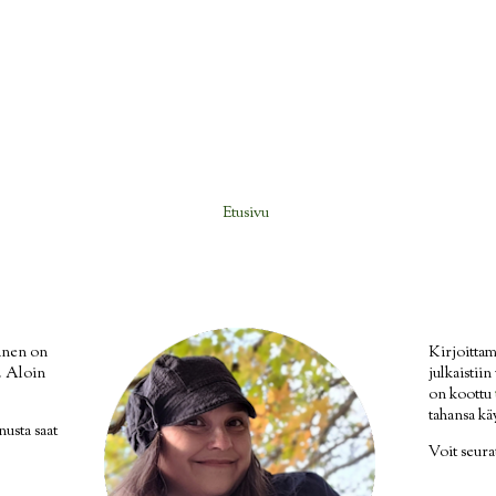
Etusivu
inen on
Kirjoittam
i. Aloin
julkaistii
on koottu
tahansa kä
nusta saat
Voit seur