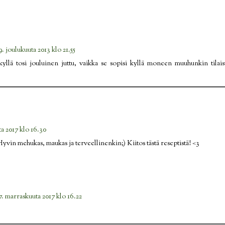
9. joulukuuta 2013 klo 21.55
kyllä tosi jouluinen juttu, vaikka se sopisi kyllä moneen muuhunkin tilai
a 2017 klo 16.30
yvin mehukas, maukas ja terveellinenkin;) Kiitos tästä reseptistä! <3
7. marraskuuta 2017 klo 16.22