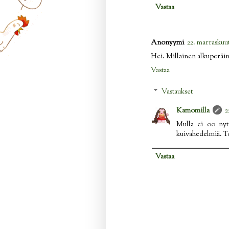
Vastaa
Anonyymi
22. marraskuut
Hei. Millainen alkuperäin
Vastaa
Vastaukset
Kamomilla
2
Mulla ei oo nyt p
kuivahedelmiä. To
Vastaa