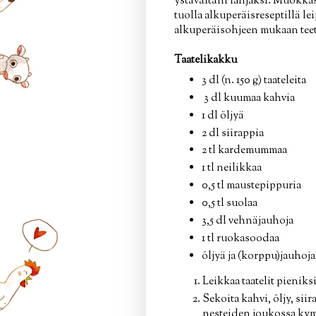
ystävältäni lahjaksi. Muokka
tuolla alkuperäisreseptillä lei
alkuperäisohjeen mukaan teet
Taatelikakku
3 dl (n. 150 g) taateleita
3 dl kuumaa kahvia
1 dl öljyä
2 dl siirappia
2 tl kardemummaa
1 tl neilikkaa
0,5 tl maustepippuria
0,5 tl suolaa
3,5 dl vehnäjauhoja
1 tl ruokasoodaa
öljyä ja (korppu)jauhoj
Leikkaa taatelit pieniksi
Sekoita kahvi, öljy, si
nesteiden joukossa ky