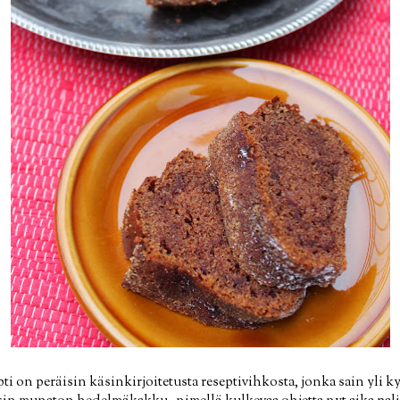
 on peräisin käsinkirjoitetusta reseptivihkosta, jonka sain yli k