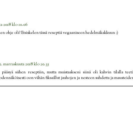
a 2018 klo 10.06
en ohje oli? Etsiskelen tässä reseptiä vegaaniseen hedelmäkakkuun :)
2. marraskuuta 2018 klo 20.35
ääsyä siihen reseptiin, mutta muistaakseni siinä oli kahvin tilalla teetä j
dennäköisesti oon vähän fiksaillut jauhojen ja nesteen suhdetta ja mausteid