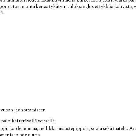
sin munaton hedelmäkakku -nimellä kulkevaa ohjetta nyt aika palj
ponut tosi monta kertaa tykätyin tuloksin. Jos et tykkää kahvista, vo
ä.
a vuoan jauhottamiseen
 paloiksi terävällä veitsellä.
irappi, kardemumma, neilikka, maustepippuri, suola sekä taatelit. 
mmenisen minuuttia.