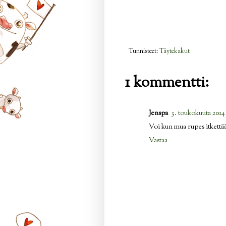
Tunnisteet:
Täytekakut
1 kommentti:
Jenspa
3. toukokuuta 2014
Voi kun mua rupes itkettään
Vastaa