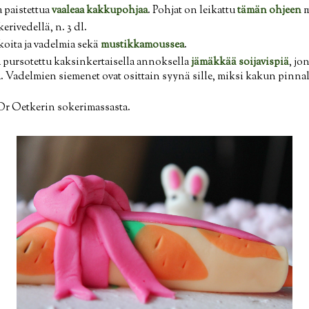
 paistettua
vaaleaa kakkupohjaa
. Pohjat on leikattu
tämän ohjeen
m
rivedellä, n. 3 dl.
oita ja vadelmia sekä
mustikkamoussea
.
 pursotettu kaksinkertaisella annoksella
jämäkkää soijavispiä
, jo
. Vadelmien siemenet ovat osittain syynä sille, miksi kakun pinna
Dr Oetkerin sokerimassasta.