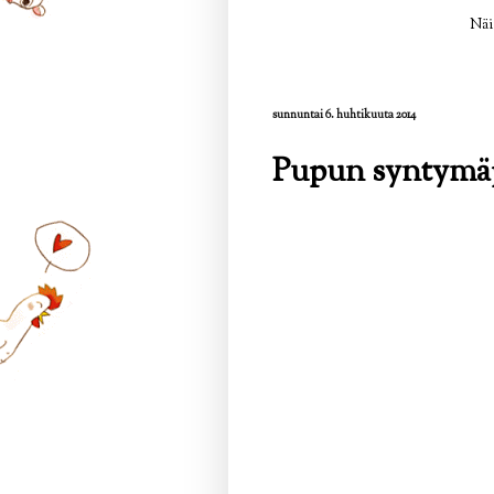
Näi
sunnuntai 6. huhtikuuta 2014
Pupun syntymäp