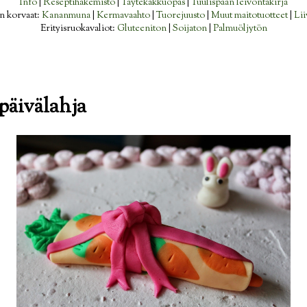
Info
|
Reseptihakemisto
|
Täytekakkuopas
|
Tuulispään leivontakirja
n korvaat:
Kananmuna
|
Kermavaahto
|
Tuorejuusto
|
Muut maitotuotteet
|
Lii
Erityisruokavaliot:
Gluteeniton
|
Soijaton
|
Palmuöljytön
äivälahja