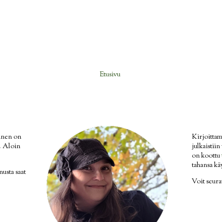
Etusivu
inen on
Kirjoittam
i. Aloin
julkaistii
on koottu
tahansa kä
nusta saat
Voit seur