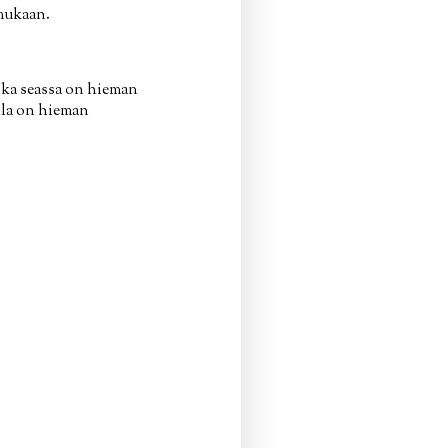
ukaan.
nka seassa on hieman
lla on hieman