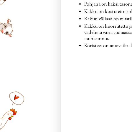
Pohjana on kaksi tasona
Kakku on kostutettu soke
Kakun välissä on mustik
Kakku on kuorrutettu ja
vadelmia väriä tuomassa
muhkuroita.
Koristeet on muovailtu 