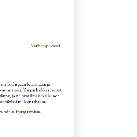
Vanhempi viesti
ani Tuulispään leivontakirja
n vuonna 2015. Kirjan kaikki reseptit
tänne
, ja ne ovat ilmaiseksi kenen
ytettävissä milloin tahansa.
ata minua
Instagramissa
.