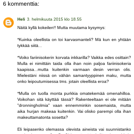
6 kommenttia:
Heli
3. helmikuuta 2015 klo 18.55
Näitä kyllä kokeilen!! Mutta muutama kysymys:
*Kuinka oleellista on toi karvasmanteli? Mä kun en yhtään
tykkää siitä...
*Voiko fariinisokerin korvata inkkarilla? Vaikka edes osittain?
Mulla ei nimittäin taida olla ihan noin paljoa fariinisokeria
kaapissa...mutta kuitenkin varmaan desin verran olis.
Mielestäni niissä on vähän samantyyppinen maku, mutta
onko leipoutumisessa tms. jotain oleellista eroa?
*Mulla on tuolla monta purkkia omatekemää omenahilloa.
Voikohan sitä käyttää tässä? Rakenteeltaan ei ole mitään
"dronningholmia" vaan ennemminkin sosemaista, mutta
aika hurjan makeaa kuitenkin. Vai olisko parempi olla ihan
makeuttamatonta sosetta?
Eli leipasenko olemassa olevista aineista vai suunnistanko