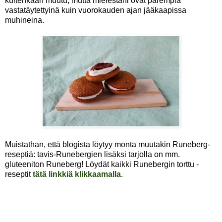
kuitenkaan muutu, mutta mielestäni ovat parempia
vastatäytettyinä kuin vuorokauden ajan jääkaapissa
muhineina.
Muistathan, että blogista löytyy monta muutakin Runeberg-
reseptiä: tavis-Runebergien lisäksi tarjolla on mm.
gluteeniton Runeberg! Löydät kaikki Runebergin torttu -
reseptit
tätä linkkiä klikkaamalla
.