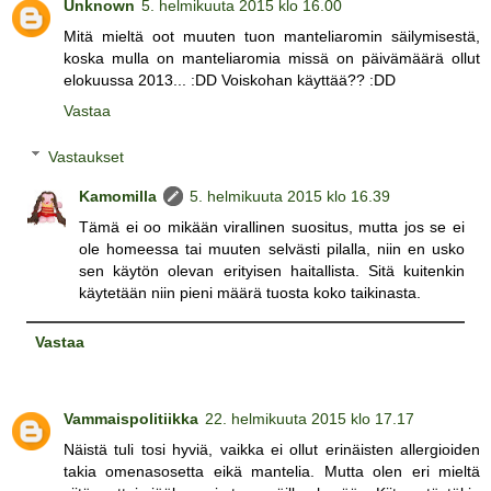
Unknown
5. helmikuuta 2015 klo 16.00
Mitä mieltä oot muuten tuon manteliaromin säilymisestä,
koska mulla on manteliaromia missä on päivämäärä ollut
elokuussa 2013... :DD Voiskohan käyttää?? :DD
Vastaa
Vastaukset
Kamomilla
5. helmikuuta 2015 klo 16.39
Tämä ei oo mikään virallinen suositus, mutta jos se ei
ole homeessa tai muuten selvästi pilalla, niin en usko
sen käytön olevan erityisen haitallista. Sitä kuitenkin
käytetään niin pieni määrä tuosta koko taikinasta.
Vastaa
Vammaispolitiikka
22. helmikuuta 2015 klo 17.17
Näistä tuli tosi hyviä, vaikka ei ollut erinäisten allergioiden
takia omenasosetta eikä mantelia. Mutta olen eri mieltä