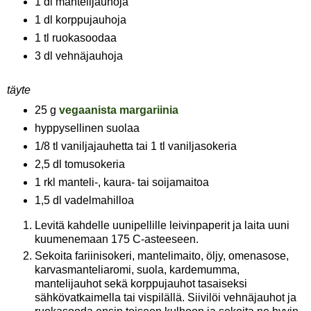
1 dl mantelijauhoja
1 dl korppujauhoja
1 tl ruokasoodaa
3 dl vehnäjauhoja
täyte
25 g
vegaanista margariinia
hyppysellinen suolaa
1/8 tl vaniljajauhetta tai 1 tl vaniljasokeria
2,5 dl tomusokeria
1 rkl manteli-, kaura- tai soijamaitoa
1,5 dl vadelmahilloa
Levitä kahdelle uunipellille leivinpaperit ja laita uuni
kuumenemaan 175 C-asteeseen.
Sekoita fariinisokeri, mantelimaito, öljy, omenasose,
karvasmanteliaromi, suola, kardemumma,
mantelijauhot sekä korppujauhot tasaiseksi
sähkövatkaimella tai vispilällä. Siivilöi vehnäjauhot ja