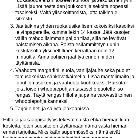
ruokasooda ensin toiseen kulhoon ja sekoita ne hyvin.
Lisää jauhot nesteiden joukkoon ja sekoita nopeasti
tasaiseksi. Vältä ylisekoittamista, jotta taikina ei
sitkostu.
Jaa taikina yhden ruokalusikallisen kokoisiksi kasoiksi
leivinpapereille, kummallekin 14 kasaa. Jätä kasojen
väliin mahdollisimman paljon tilaa, sillä ne leviävät
paistamisen aikana. Paista esilämmitetyn uunin
keskitasolla yksi pellillinen kerrallaan noin 12
minuuttia. Anna pohjien jäähtyä ennen niiden
täyttämistä.
Vaahdota margariini, suola, vaniljajauhe sekä puolet
tomusokerista sähkövatkaimella. Lisää mantelimaito ja
loput tomusokerit ja vaahdota kuohkeaksi. Pursota
joka toisen whoopiepohjan tasaiselle puolelle iso
rengas. Täytä rengas hillolla ja paina varovasti toinen
whoopiepohja kanneksi.
Tarjoile heti ja säilytä jääkaapissa.
Hillo ja jääkaappisäilytys tekevät näistä ehkä hieman liian
kosteita, joten suosittelen täyttämään nämä vasta hieman
ennen tarjoilua. Miksikään supermössöksi nämä eivät