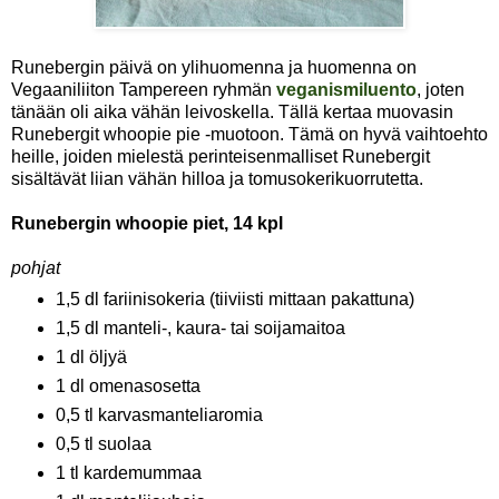
Runebergin päivä on ylihuomenna ja huomenna on
Vegaaniliiton Tampereen ryhmän
veganismiluento
, joten
tänään oli aika vähän leivoskella. Tällä kertaa muovasin
Runebergit whoopie pie -muotoon. Tämä on hyvä vaihtoehto
heille, joiden mielestä perinteisenmalliset Runebergit
sisältävät liian vähän hilloa ja tomusokerikuorrutetta.
Runebergin whoopie piet, 14 kpl
pohjat
1,5 dl fariinisokeria (tiiviisti mittaan pakattuna)
1,5 dl manteli-, kaura- tai soijamaitoa
1 dl öljyä
1 dl omenasosetta
0,5 tl karvasmanteliaromia
0,5 tl suolaa
1 tl kardemummaa