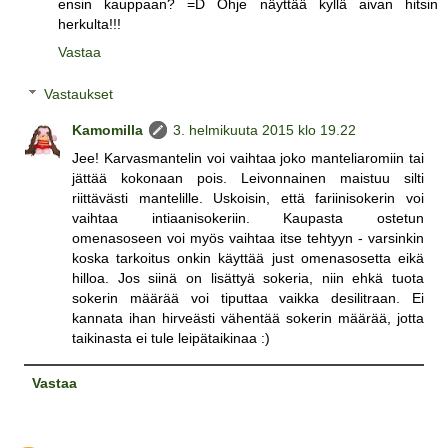
ensin kauppaan? =D Ohje näyttää kyllä aivan hitsin
herkulta!!!
Vastaa
Vastaukset
Kamomilla
3. helmikuuta 2015 klo 19.22
Jee! Karvasmantelin voi vaihtaa joko manteliaromiin tai
jättää kokonaan pois. Leivonnainen maistuu silti
riittävästi mantelille. Uskoisin, että fariinisokerin voi
vaihtaa intiaanisokeriin. Kaupasta ostetun
omenasoseen voi myös vaihtaa itse tehtyyn - varsinkin
koska tarkoitus onkin käyttää just omenasosetta eikä
hilloa. Jos siinä on lisättyä sokeria, niin ehkä tuota
sokerin määrää voi tiputtaa vaikka desilitraan. Ei
kannata ihan hirveästi vähentää sokerin määrää, jotta
taikinasta ei tule leipätaikinaa :)
Vastaa