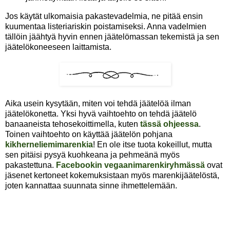
Jos käytät ulkomaisia pakastevadelmia, ne pitää ensin
kuumentaa listeriariskin poistamiseksi. Anna vadelmien
tällöin jäähtyä hyvin ennen jäätelömassan tekemistä ja sen
jäätelökoneeseen laittamista.
Aika usein kysytään, miten voi tehdä jäätelöä ilman
jäätelökonetta. Yksi hyvä vaihtoehto on tehdä jäätelö
banaaneista tehosekoittimella, kuten
tässä ohjeessa
.
Toinen vaihtoehto on käyttää jäätelön pohjana
kikherneliemimarenkia
! En ole itse tuota kokeillut, mutta
sen pitäisi pysyä kuohkeana ja pehmeänä myös
pakastettuna.
Facebookin vegaanimarenkiryhmässä
ovat
jäsenet kertoneet kokemuksistaan myös marenkijäätelöstä,
joten kannattaa suunnata sinne ihmettelemään.