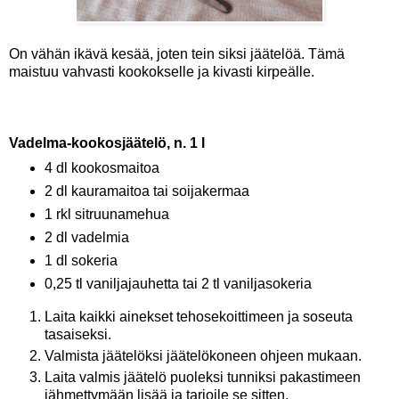
On vähän ikävä kesää, joten tein siksi jäätelöä. Tämä
maistuu vahvasti kookokselle ja kivasti kirpeälle.
Vadelma-kookosjäätelö, n. 1 l
4 dl kookosmaitoa
2 dl kauramaitoa tai soijakermaa
1 rkl sitruunamehua
2 dl vadelmia
1 dl sokeria
0,25 tl vaniljajauhetta tai 2 tl vaniljasokeria
Laita kaikki ainekset tehosekoittimeen ja soseuta
tasaiseksi.
Valmista jäätelöksi jäätelökoneen ohjeen mukaan.
Laita valmis jäätelö puoleksi tunniksi pakastimeen
jähmettymään lisää ja tarjoile se sitten.