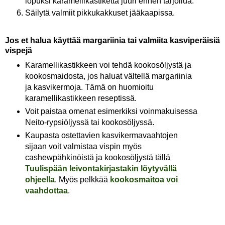
lopuksi karamellikastiketta juuri ennen tarjoilua.
Säilytä valmiit pikkukakkuset jääkaapissa.
Jos et halua käyttää margariinia tai valmiita kasviperäisiä
vispejä
Karamellikastikkeen voi tehdä kookosöljystä ja
kookosmaidosta, jos haluat vältellä margariinia
ja kasvikermoja. Tämä on huomioitu
karamellikastikkeen reseptissä.
Voit paistaa omenat esimerkiksi voinmakuisessa
Neito-rypsiöljyssä tai kookosöljyssä.
Kaupasta ostettavien kasvikermavaahtojen
sijaan voit valmistaa vispin myös
cashewpähkinöistä ja kookosöljystä tällä
Tuulispään leivontakirjastakin löytyvällä
ohjeella
. Myös pelkkää
kookosmaitoa voi
vaahdottaa
.