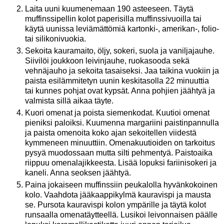
Laita uuni kuumenemaan 190 asteeseen. Täytä
muffinssipellin kolot paperisilla muffinssivuoilla tai
käytä uunissa leviämättömiä kartonki-, amerikan-, folio-
tai silikonivuokia.
Sekoita kauramaito, öljy, sokeri, suola ja vaniljajauhe.
Siivilöi joukkoon leivinjauhe, ruokasooda sekä
vehnäjauho ja sekoita tasaiseksi. Jaa taikina vuokiin ja
paista esilämmitetyn uunin keskitasolla 22 minuuttia
tai kunnes pohjat ovat kypsät. Anna pohjien jäähtyä ja
valmista sillä aikaa täyte.
Kuori omenat ja poista siemenkodat. Kuutioi omenat
pieniksi paloiksi. Kuumenna margariini paistinpannulla
ja paista omenoita koko ajan sekoitellen viidestä
kymmeneen minuuttiin. Omenakuutioiden on tarkoitus
pysyä muodossaan mutta silti pehmentyä. Paistoaika
riippuu omenalajikkeesta. Lisää lopuksi fariinisokeri ja
kaneli. Anna seoksen jäähtyä.
Paina jokaiseen muffinssiin peukalolla hyvänkokoinen
kolo. Vaahdota jääkaappikylmä kauravispi ja mausta
se. Pursota kauravispi kolon ympärille ja täytä kolot
runsaalla omenatäytteellä. Lusikoi leivonnaisen päälle