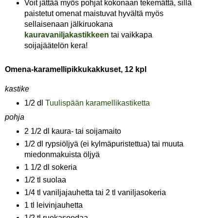
Voit jättää myös pohjat kokonaan tekemättä, sillä
paistetut omenat maistuvat hyvältä myös
sellaisenaan jälkiruokana
kauravaniljakastikkeen
tai vaikkapa
soijajäätelön kera!
Omena-karamellipikkukakkuset, 12 kpl
kastike
1/2 dl
Tuulispään karamellikastiketta
pohja
2 1/2 dl kaura- tai soijamaito
1/2 dl rypsiöljyä (ei kylmäpuristettua) tai muuta
miedonmakuista öljyä
1 1/2 dl sokeria
1/2 tl suolaa
1/4 tl vaniljajauhetta tai 2 tl vaniljasokeria
1 tl leivinjauhetta
1/2 tl ruokasoodaa