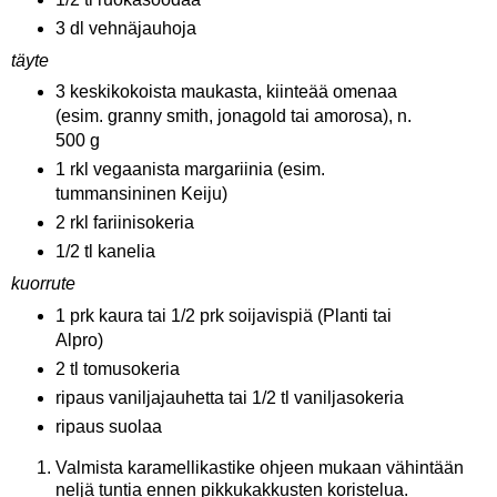
3 dl vehnäjauhoja
täyte
3 keskikokoista maukasta, kiinteää omenaa
(esim. granny smith, jonagold tai amorosa), n.
500 g
1 rkl vegaanista margariinia (esim.
tummansininen Keiju)
2 rkl fariinisokeria
1/2 tl kanelia
kuorrute
1 prk kaura tai 1/2 prk soijavispiä (Planti tai
Alpro)
2 tl tomusokeria
ripaus vaniljajauhetta tai 1/2 tl vaniljasokeria
ripaus suolaa
Valmista karamellikastike ohjeen mukaan vähintään
neljä tuntia ennen pikkukakkusten koristelua.