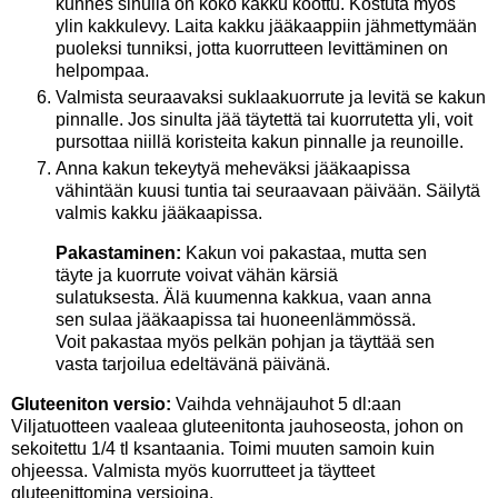
kunnes sinulla on koko kakku koottu. Kostuta myös
ylin kakkulevy. Laita kakku jääkaappiin jähmettymään
puoleksi tunniksi, jotta kuorrutteen levittäminen on
helpompaa.
Valmista seuraavaksi suklaakuorrute ja levitä se kakun
pinnalle. Jos sinulta jää täytettä tai kuorrutetta yli, voit
pursottaa niillä koristeita kakun pinnalle ja reunoille.
Anna kakun tekeytyä meheväksi jääkaapissa
vähintään kuusi tuntia tai seuraavaan päivään. Säilytä
valmis kakku jääkaapissa.
Pakastaminen:
Kakun voi pakastaa, mutta sen
täyte ja kuorrute voivat vähän kärsiä
sulatuksesta. Älä kuumenna kakkua, vaan anna
sen sulaa jääkaapissa tai huoneenlämmössä.
Voit pakastaa myös pelkän pohjan ja täyttää sen
vasta tarjoilua edeltävänä päivänä.
Gluteeniton versio:
Vaihda vehnäjauhot 5 dl:aan
Viljatuotteen vaaleaa gluteenitonta jauhoseosta, johon on
sekoitettu 1/4 tl ksantaania. Toimi muuten samoin kuin
ohjeessa. Valmista myös kuorrutteet ja täytteet
gluteenittomina versioina.