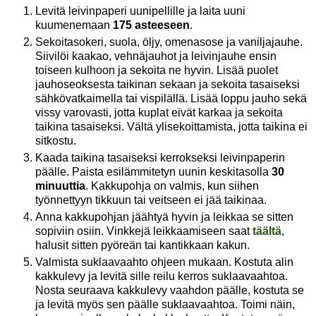
Levitä leivinpaperi uunipellille ja laita uuni
kuumenemaan
175 asteeseen
.
Sekoitasokeri, suola, öljy, omenasose ja vaniljajauhe.
Siivilöi kaakao, vehnäjauhot ja leivinjauhe ensin
toiseen kulhoon ja sekoita ne hyvin. Lisää puolet
jauhoseoksesta taikinan sekaan ja sekoita tasaiseksi
sähkövatkaimella tai vispilällä. Lisää loppu jauho sekä
vissy varovasti, jotta kuplat eivät karkaa ja sekoita
taikina tasaiseksi. Vältä ylisekoittamista, jotta taikina ei
sitkostu.
Kaada taikina tasaiseksi kerrokseksi leivinpaperin
päälle. Paista esilämmitetyn uunin keskitasolla
30
minuuttia
. Kakkupohja on valmis, kun siihen
työnnettyyn tikkuun tai veitseen ei jää taikinaa.
Anna kakkupohjan jäähtyä hyvin ja leikkaa se sitten
sopiviin osiin. Vinkkejä leikkaamiseen saat
täältä
,
halusit sitten pyöreän tai kantikkaan kakun.
Valmista suklaavaahto ohjeen mukaan. Kostuta alin
kakkulevy ja levitä sille reilu kerros suklaavaahtoa.
Nosta seuraava kakkulevy vaahdon päälle, kostuta se
ja levitä myös sen päälle suklaavaahtoa. Toimi näin,