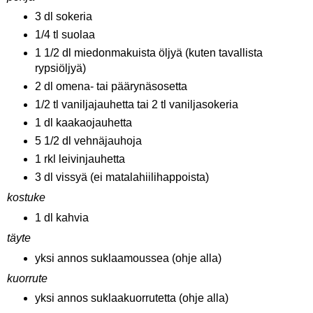
3 dl sokeria
1/4 tl suolaa
1 1/2 dl miedonmakuista öljyä (kuten tavallista
rypsiöljyä)
2 dl omena- tai päärynäsosetta
1/2 tl vaniljajauhetta tai 2 tl vaniljasokeria
1 dl kaakaojauhetta
5 1/2 dl vehnäjauhoja
1 rkl leivinjauhetta
3 dl vissyä (ei matalahiilihappoista)
kostuke
1 dl kahvia
täyte
yksi annos suklaamoussea (ohje alla)
kuorrute
yksi annos suklaakuorrutetta (ohje alla)