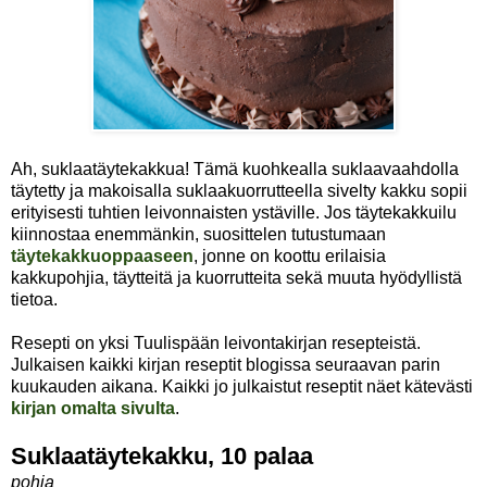
Ah, suklaatäytekakkua! Tämä kuohkealla suklaavaahdolla
täytetty ja makoisalla suklaakuorrutteella sivelty kakku sopii
erityisesti tuhtien leivonnaisten ystäville. Jos täytekakkuilu
kiinnostaa enemmänkin, suosittelen tutustumaan
täytekakkuoppaaseen
, jonne on koottu erilaisia
kakkupohjia, täytteitä ja kuorrutteita sekä muuta hyödyllistä
tietoa.
Resepti on yksi Tuulispään leivontakirjan resepteistä.
Julkaisen kaikki kirjan reseptit blogissa seuraavan parin
kuukauden aikana. Kaikki jo julkaistut reseptit näet kätevästi
kirjan omalta sivulta
.
Suklaatäytekakku, 10 palaa
pohja