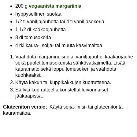
200 g
vegaanista margariinia
hyppysellinen suolaa
1/2 tl vaniljajauhetta tai 4 tl vaniljasokeria
1 1/2 dl kaakaojauhetta
8 dl tomusokeria
4 rkl kaura-, soija- tai muuta kasvimaitoa
Vaahdota margariini, suola, vaniljajauhe, kaakaojauhe
sekä puolet tomusokerista sähkövatkaimella. Lisää
kauramaito sekä loppu tomusokeri ja vaahdota
kuohkeaksi.
Käytä kakun tai kuppikakkujen kuorrutteena.
Säilytä kuorrutteella koristellut leivonnaiset
jääkaapissa.
Gluteeniton versio:
Käytä soija-, riisi- tai gluteenitonta
kauramaitoa.