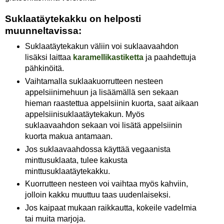
Suklaatäytekakku on helposti
muunneltavissa:
Suklaatäytekakun väliin voi suklaavaahdon
lisäksi laittaa
karamellikastiketta
ja paahdettuja
pähkinöitä.
Vaihtamalla suklaakuorrutteen nesteen
appelsiinimehuun ja lisäämällä sen sekaan
hieman raastettua appelsiinin kuorta, saat aikaan
appelsiinisuklaatäytekakun. Myös
suklaavaahdon sekaan voi lisätä appelsiinin
kuorta makua antamaan.
Jos suklaavaahdossa käyttää vegaanista
minttusuklaata, tulee kakusta
minttusuklaatäytekakku.
Kuorrutteen nesteen voi vaihtaa myös kahviin,
jolloin kakku muuttuu taas uudenlaiseksi.
Jos kaipaat mukaan raikkautta, kokeile vadelmia
tai muita marjoja.