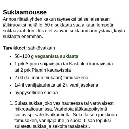
Suklaamousse
Annos riittää yhden kakun täytteeksi tai sellaisenaan
jälkiruoaksi neljälle. 50 g suklaata saa aikaan lempeän
suklaavaahdon. Jos olet vahvan suklaanmaun ystävä, käytä
suklaata enemmän.
Tarvikkeet:
sähkövatkain
50–100 g
vegaanista suklaata
1 prk Alpron soijavispiä tai Kaslinkin kauravispiä
tai 2 prk Plantin kauravispiä
2 rkl (tai maun mukaan) tomusokeria
1/4 tl vaniljajauhetta tai 2 tl vaniljasokeria
hyppysellinen suolaa
Sulata suklaa joko vesihauteessa tai varovaisesti
mikroaaltouunissa. Vaahdota jääkaappikylmä
soijavispi sähkövatkaimella. Sekoita sen joukkoon
tomusokeri, vaniljajauhe ja suola. Lisää lopuksi
sulatettu suklaa ja sekoita tasaiseksi.