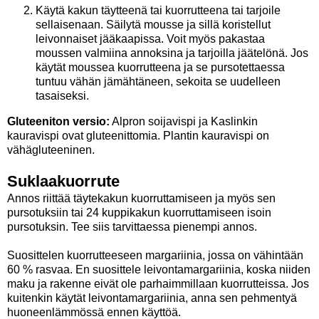
Käytä kakun täytteenä tai kuorrutteena tai tarjoile
sellaisenaan. Säilytä mousse ja sillä koristellut
leivonnaiset jääkaapissa. Voit myös pakastaa
moussen valmiina annoksina ja tarjoilla jäätelönä. Jos
käytät moussea kuorrutteena ja se pursotettaessa
tuntuu vähän jämähtäneen, sekoita se uudelleen
tasaiseksi.
Gluteeniton versio:
Alpron soijavispi ja Kaslinkin
kauravispi ovat gluteenittomia. Plantin kauravispi on
vähägluteeninen.
Suklaakuorrute
Annos riittää täytekakun kuorruttamiseen ja myös sen
pursotuksiin tai 24 kuppikakun kuorruttamiseen isoin
pursotuksin. Tee siis tarvittaessa pienempi annos.
Suosittelen kuorrutteeseen margariinia, jossa on vähintään
60 % rasvaa. En suosittele leivontamargariinia, koska niiden
maku ja rakenne eivät ole parhaimmillaan kuorrutteissa. Jos
kuitenkin käytät leivontamargariinia, anna sen pehmentyä
huoneenlämmössä ennen käyttöä.