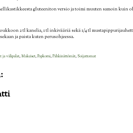
ellikastikkeesta gluteeniton versio ja toimi muuten samoin kuin o
ukkoon 2 tl kanelia, 1 tl inkivääriä sekä 1/4 tl mustapippurijauhet
sekaan ja paista kuten perusohjeessa.
t ja välipalat
,
Makeiset
,
Popkorni
,
Pähkinättömät
,
Soijattomat
:
tti