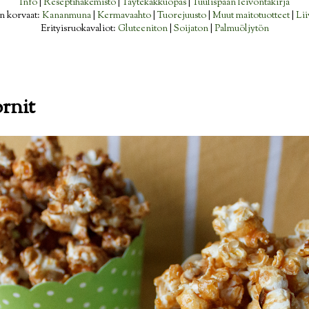
Info
|
Reseptihakemisto
|
Täytekakkuopas
|
Tuulispään leivontakirja
n korvaat:
Kananmuna
|
Kermavaahto
|
Tuorejuusto
|
Muut maitotuotteet
|
Lii
Erityisruokavaliot:
Gluteeniton
|
Soijaton
|
Palmuöljytön
rnit