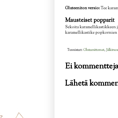
Gluteeniton versio:
Tee karam
Mausteiset popparit
Sekoita karamellikastikkeen jo
karamellikastike popkornien 
Tunnisteet:
Gluteenittomat
,
Jälkiruoa
Ei kommentteja
Lähetä kommen