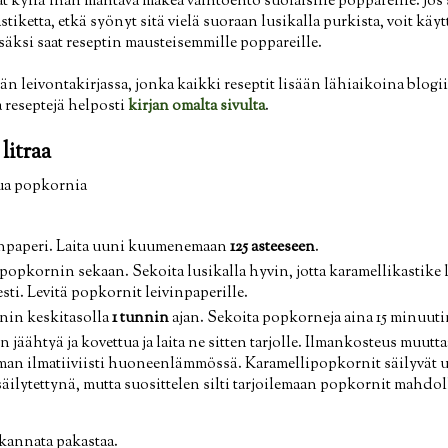
t kyllä ihan mahtava makea vaihtoehto suolaisille poppareille. Jos 
stiketta, etkä syönyt sitä vielä suoraan lusikalla purkista, voit kä
äksi saat reseptin mausteisemmille poppareille.
n leivontakirjassa, jonka kaikki reseptit lisään lähiaikoina blogiin
a reseptejä helposti
kirjan omalta sivulta
.
litraa
ttua popkornia
vinpaperi. Laita uuni kuumenemaan
125 asteeseen
.
popkornin sekaan. Sekoita lusikalla hyvin, jotta karamellikastike
ti. Levitä popkornit leivinpaperille.
nin keskitasolla
1 tunnin
ajan. Sekoita popkorneja aina 15 minuuti
äähtyä ja kovettua ja laita ne sitten tarjolle. Ilmankosteus muutt
man ilmatiiviisti huoneenlämmössä. Karamellipopkornit säilyvät u
äilytettynä, mutta suosittelen silti tarjoilemaan popkornit mahd
 kannata pakastaa.