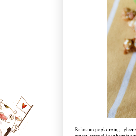
Rakastan popkornia, ja yleensä