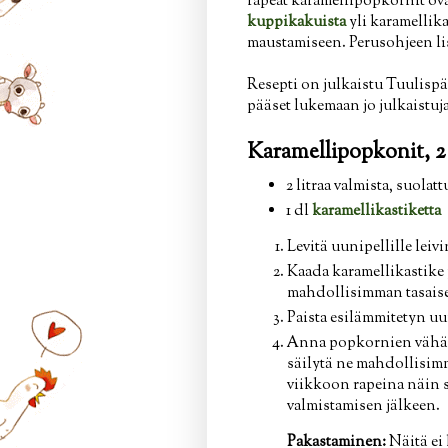
rapeat karamellipopkornit ova
kuppikakuista
yli karamellika
maustamiseen. Perusohjeen lis
Resepti on julkaistu Tuulispää
pääset lukemaan jo julkaistuj
Karamellipopkonit, 2 
2 litraa valmista, suola
1 dl
karamellikastiketta
Levitä uunipellille lei
Kaada karamellikastike 
mahdollisimman tasaises
Paista esilämmitetyn uu
Anna popkornien vähän j
säilytä ne mahdollisim
viikkoon rapeina näin s
valmistamisen jälkeen.
Pakastaminen:
Näitä ei