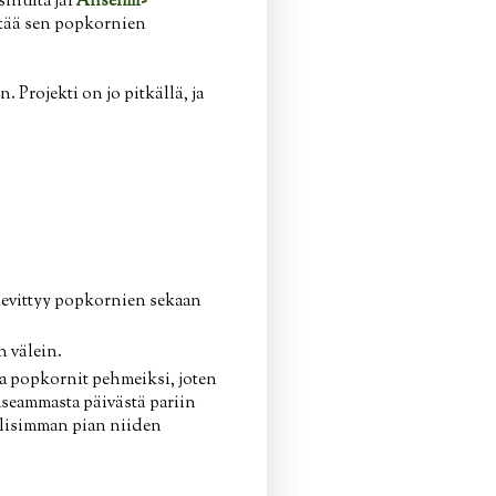
sinulta jäi
Anselmi-
yttää sen popkornien
. Projekti on jo pitkällä, ja
 levittyy popkornien sekaan
n välein.
aa popkornit pehmeiksi, joten
seammasta päivästä pariin
ollisimman pian niiden