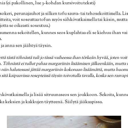
nia (ei pakollinen, lue 3-kohdan kursivoitu teksti)
okeri, perunajauhot ja silken tofu sauva- tai tehosekoittimella. Li
laitteita, voit soseuttaa tofun myös sähkövatkaimella tai käsin, mutt
otta se oikeasti soseutuu.)
 kuumenna sekoitellen, kunnes seos kuplahtaa eli se kiehuu ihan vai
.
ä ja anna sen jäähtyä täysin.
että tästä töhnästä tuli jo tässä vaiheessa ihan törkeän hyvää, joten voit
 Töhnästä ei tullut pahaa margariinin lisäämisen jälkeenkään, mutta mi
 niin halutessasi jättää margariinin kokonaan lisäämättä, mutta huomio
 sitä kaipaavissa resepteissä täysin toivotulla tavalla, koska sen rasva
kövatkaimella ja lisää sitruunaseos sen joukkoon. Sekoita, kunnes
kka keksien ja kakkujen täytteenä. Säilytä jääkaapissa.