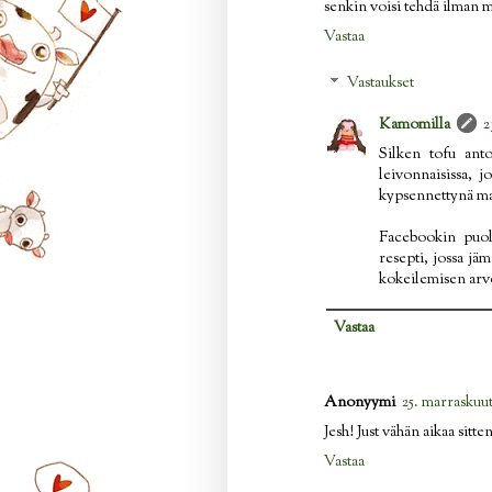
senkin voisi tehdä ilman 
Vastaa
Vastaukset
Kamomilla
2
Silken tofu anto
leivonnaisissa, j
kypsennettynä mau
Facebookin puol
resepti, jossa jä
kokeilemisen arvo
Vastaa
Anonyymi
25. marraskuut
Jesh! Just vähän aikaa sit
Vastaa