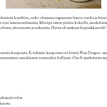
mässä kyseltiin, onko olemassa vegaanista lemon curdia ja hänelle
 tosi lemoncurdmaista. Minäpä sitten päätin kokeilla, minkälaist
 tofusta, sitruunasta ja sokerista. Hyvää eli makean kirpsakkaa tuli!
alaisista kaupoista. K-ryhmän kaupoista voi löytää Blue Dragon -m
 useimmiten aasialaisten tuotteiden hyllyssä. Osa S-marketeist
i pehmeää tofua
 kuorta