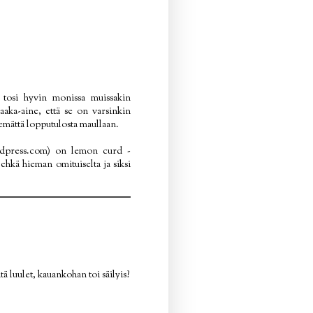
i tosi hyvin monissa muissakin
aaka-aine, että se on varsinkin
semättä lopputulosta maullaan.
rdpress.com) on lemon curd -
ehkä hieman omituiselta ja siksi
ä luulet, kauankohan toi säilyis?