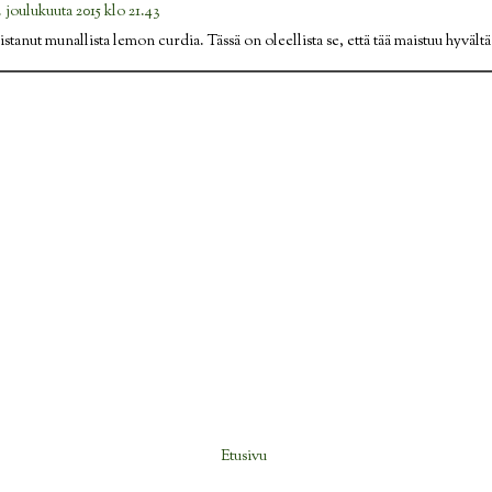
. joulukuuta 2015 klo 21.43
anut munallista lemon curdia. Tässä on oleellista se, että tää maistuu hyvältä
Etusivu