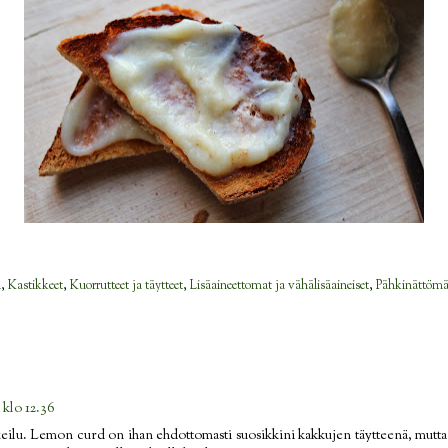
ä
,
Kastikkeet
,
Kuorrutteet ja täytteet
,
Lisäaineettomat ja vähälisäaineiset
,
Pähkinättömä
 klo 12.36
ilu. Lemon curd on ihan ehdottomasti suosikkini kakkujen täytteenä, mutta en