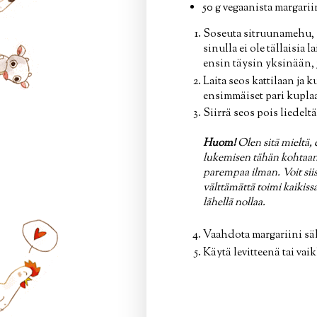
50 g vegaanista margarii
Soseuta sitruunamehu, s
sinulla ei ole tällaisia 
ensin täysin yksinään, j
Laita seos kattilaan ja
ensimmäiset pari kuplaa
Siirrä seos pois liedelt
Huom!
Olen sitä mieltä, 
lukemisen tähän kohtaan.
parempaa ilman. Voit siis
välttämättä toimi kaikissa
lähellä nollaa.
Vaahdota margariini säh
Käytä levitteenä tai vai