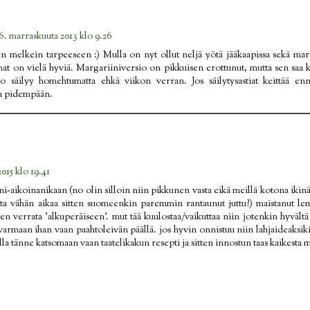
6. marraskuuta 2013 klo 9.26
en melkein tarpeeseen :) Mulla on nyt ollut neljä yötä jääkaapissa sekä mar
t on vielä hyviä. Margariiniversio on pikkuisen erottunut, mutta sen saa k
uo säilyy homehtumatta ehkä viikon verran. Jos säilytysastiat keittää enn
n pidempään.
2015 klo 19.41
i-aikoinanikaan (no olin silloin niin pikkunen vasta eikä meillä kotona ikinä
ta vähän aikaa sitten suomeenkin paremmin rantaunut juttu?) maistanut le
itten verrata 'alkuperäiseen'. mut tää kuulostaa/vaikuttaa niin jotenkin hyväl
varmaan ihan vaan paahtoleivän päällä. jos hyvin onnistuu niin lahjaideaksiki
ulla tänne katsomaan vaan taatelikakun resepti ja sitten innostun taas kaikesta 