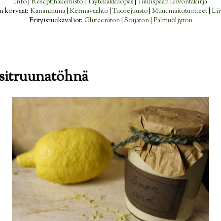
Info
|
Reseptihakemisto
|
Täytekakkuopas
|
Tuulispään leivontakirja
n korvaat:
Kananmuna
|
Kermavaahto
|
Tuorejuusto
|
Muut maitotuotteet
|
Lii
Erityisruokavaliot:
Gluteeniton
|
Soijaton
|
Palmuöljytön
 sitruunatöhnä