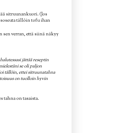
sää sitruunankuori. (Jos
a soseuta tällöin tofu ihan
n sen verran, että siinä näkyy
 halutessasi jättää reseptin
elestäni se oli paljon
i tällöin, ettei sitruunatahna
pitoisuus on tuolloin hyvin
 tahna on tasaista.