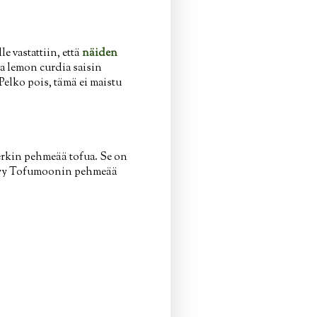
 vastattiin, että
näiden
a lemon curdia saisin
 Pelko pois, tämä ei maistu
erkin pehmeää tofua. Se on
a myy Tofumoonin pehmeää