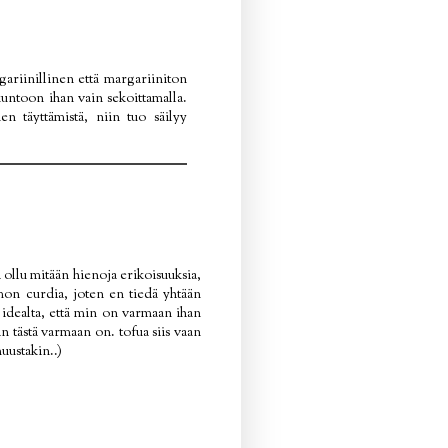
gariinillinen että margariiniton
untoon ihan vain sekoittamalla.
en täyttämistä, niin tuo säilyy
 ollu mitään hienoja erikoisuuksia,
mon curdia, joten en tiedä yhtään
tä idealta, että min on varmaan ihan
n tästä varmaan on. tofua siis vaan
muustakin..)