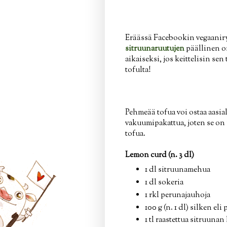
Eräässä Facebookin vegaaniryh
sitruunaruutujen
päällinen on
aikaiseksi, jos keittelisin sen
tofulta!
Pehmeää tofua voi ostaa aasi
vakuumipakattua, joten se on
tofua.
Lemon curd (n. 3 dl)
1 dl sitruunamehua
1 dl sokeria
1 rkl perunajauhoja
100 g (n. 1 dl) silken el
1 tl raastettua sitruunan