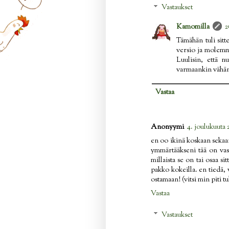
Vastaukset
Kamomilla
2
Tämähän tuli sitt
versio ja molemma
Luulisin, että n
varmaankin vähä
Vastaa
Anonyymi
4. joulukuuta 
en oo ikinä koskaan sekaan
ymmärtääkseni tää on vas
millaista se on tai osaa s
pakko kokeilla. en tiedä, 
ostamaan! (vitsi min piti t
Vastaa
Vastaukset