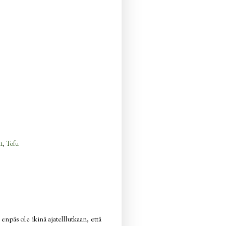
t
,
Tofu
päs ole ikinä ajatelllutkaan, että