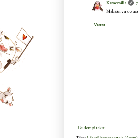
Kamomilla
7
Mäkään en oo maist
Vastaa
Uudempi teksti