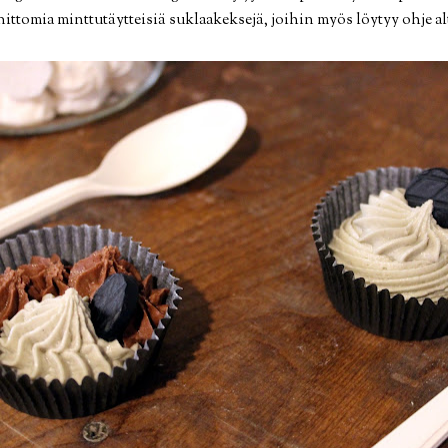
nittomia minttutäytteisiä suklaakeksejä, joihin myös löytyy ohje al