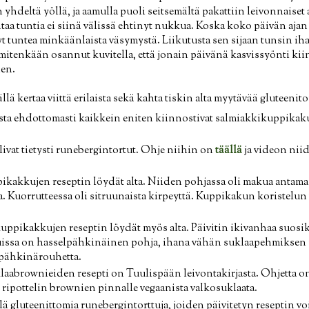
n yhdeltä yöllä, ja aamulla puoli seitsemältä pakattiin leivonnaiset
aa tuntia ei siinä välissä ehtinyt nukkua. Koska koko päivän aja
t tuntea minkäänlaista väsymystä. Liikutusta sen sijaan tunsin ihan
itenkään osannut kuvitella, että jonain päivänä kasvissyönti kii
nen.
llä kertaa viittä erilaista sekä kahta tiskin alta myytävää gluteenit
ta ehdottomasti kaikkein eniten kiinnostivat salmiakkikuppikakut
livat tietysti runebergintortut. Ohje niihin on
täällä
ja videon niid
kakkujen reseptin löydät alta. Niiden pohjassa oli makua antama
. Kuorrutteessa oli sitruunaista kirpeyttä. Kuppikakun koristelun
ppikakkujen reseptin löydät myös alta. Päivitin ikivanhaa suosik
issa on hasselpähkinäinen pohja, ihana vähän suklaapehmiksen
lpähkinärouhetta.
klaabrownieiden resepti on Tuulispään leivontakirjasta. Ohjetta o
n ripottelin brownien pinnalle vegaanista valkosuklaata.
lä gluteenittomia runebergintorttuja, joiden päivitetyn reseptin voit