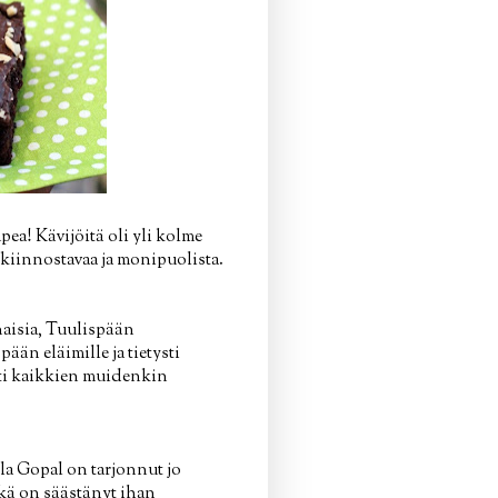
ea! Kävijöitä oli yli kolme
si kiinnostavaa ja monipuolista.
naisia, Tuulispään
ään eläimille ja tietysti
sti kaikkien muidenkin
ola Gopal on tarjonnut jo
ikä on säästänyt ihan