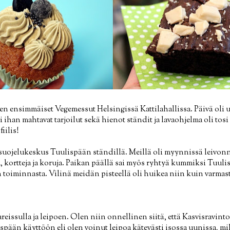
en ensimmäiset Vegemessut Helsingissä Kattilahallissa. Päivä oli up
oli ihan mahtavat tarjoilut sekä hienot ständit ja lavaohjelma oli to
iilis!
nsuojelukeskus Tuulispään ständillä. Meillä oli myynnissä leivon
, kortteja ja koruja. Paikan päällä sai myös ryhtyä kummiksi Tuulisp
 toiminnasta. Vilinä meidän pisteellä oli huikea niin kuin varma
reissulla ja leipoen. Olen niin onnellinen siitä, että Kasvisravint
spään käyttöön eli olen voinut leipoa kätevästi isossa uunissa, m