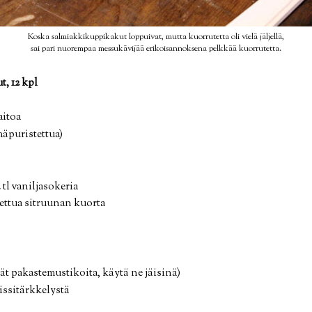
Koska salmiakkikuppikakut loppuivat, mutta kuorrutetta oli vielä jäljellä,
sai pari nuorempaa messukävijää erikoisannoksena pelkkää kuorrutetta.
, 12 kpl
aitoa
mäpuristettua)
2 tl vaniljasokeria
stettua sitruunan kuorta
tät pakastemustikoita, käytä ne jäisinä)
aissitärkkelystä