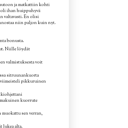
 autoon ja matkattiin kohti
n oli ihan huippuhyvä
 valtavasti. En olisi
nnostaa niin paljon kuin nyt.
onta bonusta.
. Niille löydät
en valmistuksesta voit
ssa sitruunankuorta
 viimeisteli pikkuruinen
kiohjettani
 makuinen kuorrute
n muokattu sen verran,
 lukea alta.