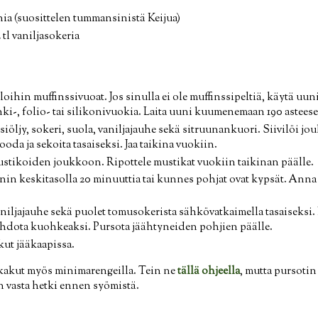
nia (suosittelen tummansinistä Keijua)
2 tl vaniljasokeria
loihin muffinssivuoat. Jos sinulla ei ole muffinssipeltiä, käytä uu
ki-, folio- tai silikonivuokia. Laita uuni kuumenemaan 190 astees
siöljy, sokeri, suola, vaniljajauhe sekä sitruunankuori. Siivilöi 
oda ja sekoita tasaiseksi. Jaa taikina vuokiin.
stikoiden joukkoon. Ripottele mustikat vuokiin taikinan päälle.
nin keskitasolla 20 minuuttia tai kunnes pohjat ovat kypsät. Ann
niljajauhe sekä puolet tomusokerista sähkövatkaimella tasaiseksi
ahdota kuohkeaksi. Pursota jäähtyneiden pohjien päälle.
kut jääkaapissa.
ikakut myös minimarengeilla. Tein ne
tällä ohjeella
, mutta pursotin
n vasta hetki ennen syömistä.