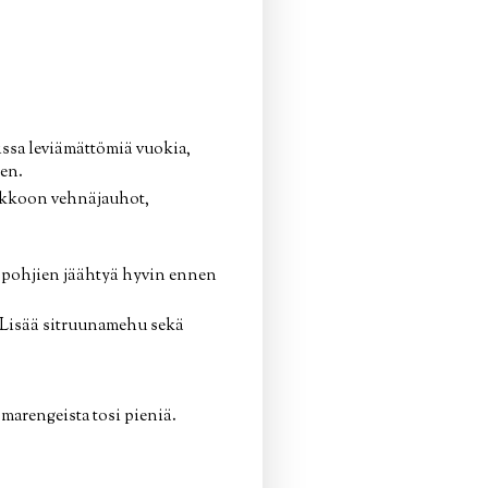
nissa leviämättömiä vuokia,
een.
joukkoon vehnäjauhot,
a pohjien jäähtyä hyvin ennen
. Lisää sitruunamehu sekä
 marengeista tosi pieniä.