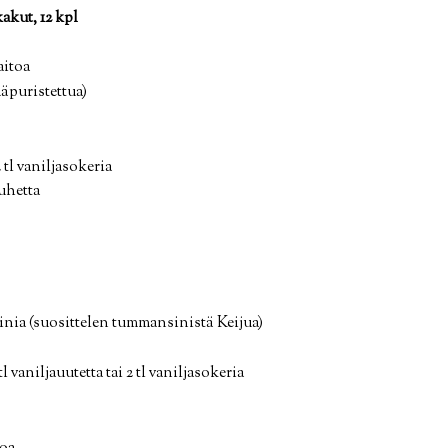
kut, 12 kpl
aitoa
mäpuristettua)
2 tl vaniljasokeria
uhetta
inia (suosittelen tummansinistä Keijua)
 tl vaniljauutetta tai 2 tl vaniljasokeria
toa