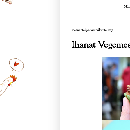
Näi
maanantai 30. tammikuuta 2017
Ihanat Vegemess