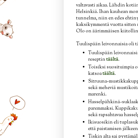
valtavasti aikaa. Lähdin kotii
Helsinkiä. Ihan kauhean mont
tunnelma, niin en edes ehtiny
kaksikymmentä vuotta sitten m
Olo on äärimmäisen kiitolli
Tuulispään leivonnaisia oli tä
Tuulispään leivonnaisis
reseptin
täältä
.
Toisiksi suosituimpia o
katsoa
täältä
.
Sitruuna-mustikkakuppi
sekä meheviä mustikoita
marenki.
Hasselpähkinä-suklaaku
paremmaksi. Kuppikaku
sekä rapsahtavaa hasse
Ikisuosikin eli tuplasu
että paistamisen jälkee
Tiskin alta sai pyytämäl