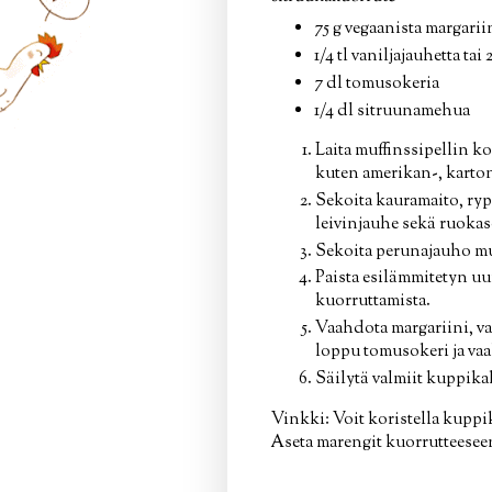
75 g vegaanista margarii
1/4 tl vaniljajauhetta tai 
7 dl tomusokeria
1/4 dl sitruunamehua
Laita muffinssipellin ko
kuten amerikan-, karton
Sekoita kauramaito, ryp
leivinjauhe sekä ruokaso
Sekoita perunajauho mu
Paista esilämmitetyn uu
kuorruttamista.
Vaahdota margariini, va
loppu tomusokeri ja va
Säilytä valmiit kuppika
Vinkki: Voit koristella kupp
Aseta marengit kuorrutteesee