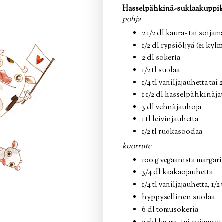
Hasselpähkinä-suklaakuppika
pohja
2 1/2 dl kaura- tai soijam
1/2 dl rypsiöljyä (ei kyl
2 dl sokeria
1/2 tl suolaa
1/4 tl vaniljajauhetta tai 
1 1/2 dl hasselpähkinäja
3 dl vehnäjauhoja
1 tl leivinjauhetta
1/2 tl ruokasoodaa
kuorrute
100 g vegaanista margari
3/4 dl kaakaojauhetta
1/4 tl vaniljajauhetta, 1/2
hyppysellinen suolaa
6 dl tomusokeria
2 rkl kaura- tai soijamai