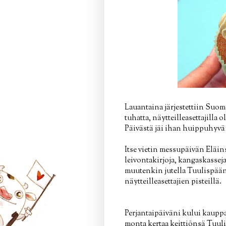
Lauantaina järjestettiin Suom
tuhatta, näytteilleasettajilla 
Päivästä jäi ihan huippuhyvä f
Itse vietin messupäivän Eläi
leivontakirjoja, kangaskasseja
muutenkin jutella Tuulispään
näytteilleasettajien pisteillä.
Perjantaipäiväni kului kauppa
monta kertaa keittiönsä Tuuli