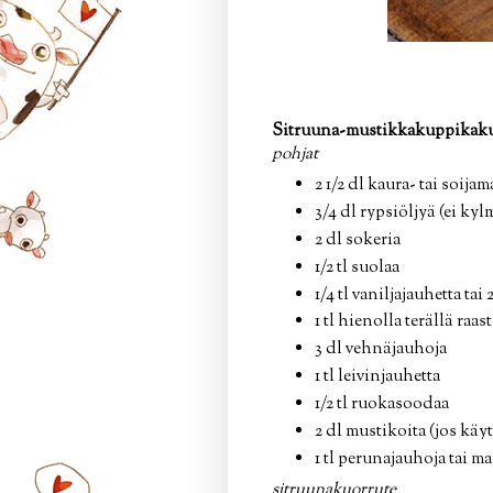
Sitruuna-mustikkakuppikakut
pohjat
2 1/2 dl kaura- tai soijam
3/4 dl rypsiöljyä (ei kyl
2 dl sokeria
1/2 tl suolaa
1/4 tl vaniljajauhetta tai 
1 tl hienolla terällä raa
3 dl vehnäjauhoja
1 tl leivinjauhetta
1/2 tl ruokasoodaa
2 dl mustikoita (jos käy
1 tl perunajauhoja tai m
sitruunakuorrute