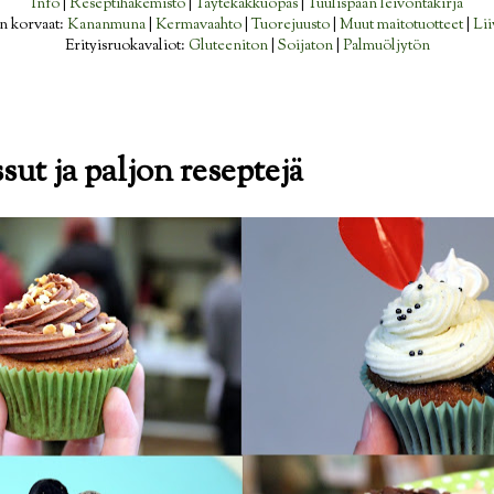
Info
|
Reseptihakemisto
|
Täytekakkuopas
|
Tuulispään leivontakirja
n korvaat:
Kananmuna
|
Kermavaahto
|
Tuorejuusto
|
Muut maitotuotteet
|
Lii
Erityisruokavaliot:
Gluteeniton
|
Soijaton
|
Palmuöljytön
ut ja paljon reseptejä