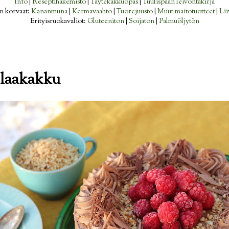
Info
|
Reseptihakemisto
|
Täytekakkuopas
|
Tuulispään leivontakirja
n korvaat:
Kananmuna
|
Kermavaahto
|
Tuorejuusto
|
Muut maitotuotteet
|
Lii
Erityisruokavaliot:
Gluteeniton
|
Soijaton
|
Palmuöljytön
klaakakku