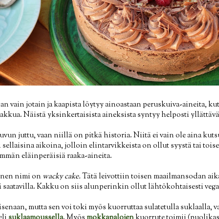
han vain jotain ja kaapista löytyy ainoastaan peruskuiva-aineita, ku
kakkua. Näistä yksinkertaisista aineksista syntyy helposti yllättä
vun juttu, vaan niillä on pitkä historia. Niitä ei vain ole aina ku
 sellaisina aikoina, jolloin elintarvikkeista on ollut syystä tai toi
emmän eläinperäisiä raaka-aineita.
inen nimi on
wacky cake.
Tätä leivottiin toisen maailmansodan aikaa
ti saatavilla. Kakku on siis alunperinkin ollut lähtökohtaisesti ve
isenaan, mutta sen voi toki myös kuorruttaa sulatetulla suklaalla, v
eli
suklaamoussella
. Myös
mokkapalojen
kuorrute toimii (puolikas 