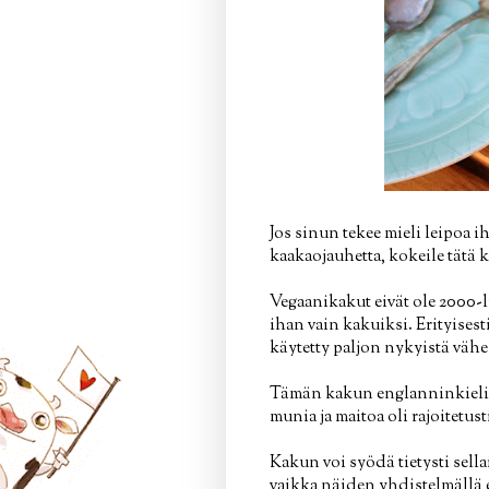
Jos sinun tekee mieli leipoa i
kaakaojauhetta, kokeile tätä 
Vegaanikakut eivät ole 2000-lu
ihan vain kakuiksi. Erityisesti
käytetty paljon nykyistä väh
Tämän kakun englanninkiel
munia ja maitoa oli rajoitetus
Kakun voi syödä tietysti sella
vaikka näiden yhdistelmällä 