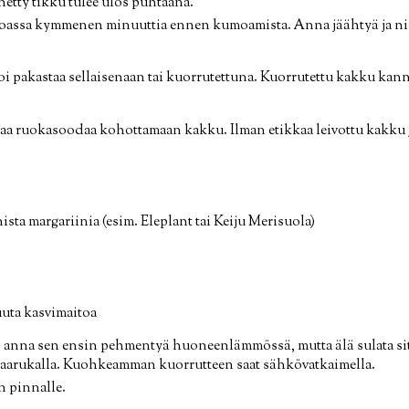
etty tikku tulee ulos puhtaana.
assa kymmenen minuuttia ennen kumoamista. Anna jäähtyä ja niin
 pakastaa sellaisenaan tai kuorrutettuna. Kuorrutettu kakku kanna
taa ruokasoodaa kohottamaan kakku. Ilman etikkaa leivottu kakku
nista margariinia (esim. Eleplant tai Keiju Merisuola)
muuta kasvimaitoa
, anna sen ensin pehmentyä huoneenlämmössä, mutta älä sulata sit
 haarukalla. Kuohkeamman kuorrutteen saat sähkövatkaimella.
n pinnalle.