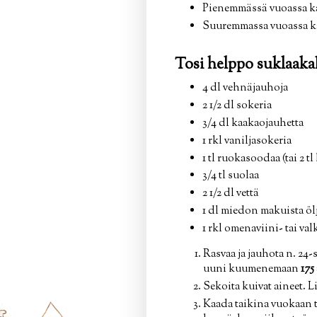
Pienemmässä vuoassa ka
Suuremmassa vuoassa kak
Tosi helppo suklaaka
4 dl vehnäjauhoja
2 1/2 dl sokeria
3/4 dl kaakaojauhetta
1 rkl vaniljasokeria
1 tl ruokasoodaa (tai 2 tl
3/4 tl suolaa
2 1/2 dl vettä
1 dl miedon makuista öl
1 rkl omenaviini- tai val
Rasvaa ja jauhota n. 24
uuni kuumenemaan
175
Sekoita kuivat aineet. Li
Kaada taikina vuokaan t