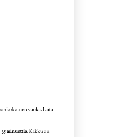
samankokoinen vuoka. Laita
.
35 minuuttia
. Kakku on