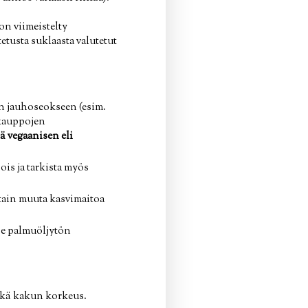
n viimeistelty
etusta suklaasta valutetut
n jauhoseokseen (esim.
 kauppojen
tä vegaanisen eli
is ja tarkista myös
otain muuta kasvimaitoa
se palmuöljytön
sekä kakun korkeus.