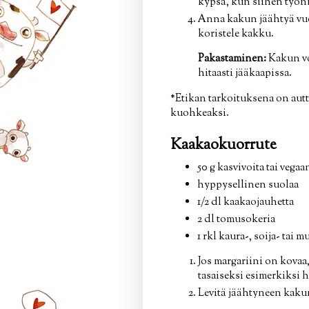
kypsä, kun siihen työnn
Anna kakun jäähtyä vuo
koristele kakku.
Pakastaminen:
Kakun voi
hitaasti jääkaapissa.
*Etikan tarkoituksena on aut
kuohkeaksi.
Kaakaokuorrute
50 g kasvivoita tai vegaa
hyppysellinen suolaa
1/2 dl kaakaojauhetta
2 dl tomusokeria
1 rkl kaura-, soija- tai 
Jos margariini on kovaa
tasaiseksi esimerkiksi
Levitä jäähtyneen kaku