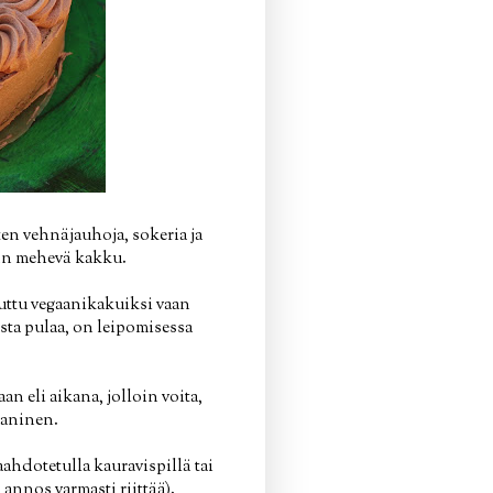
ten vehnäjauhoja, sokeria ja
vän mehevä kakku.
tsuttu vegaanikakuiksi vaan
sesta pulaa, on leipomisessa
n eli aikana, jolloin voita,
gaaninen.
aahdotetulla kauravispillä tai
annos varmasti riittää).