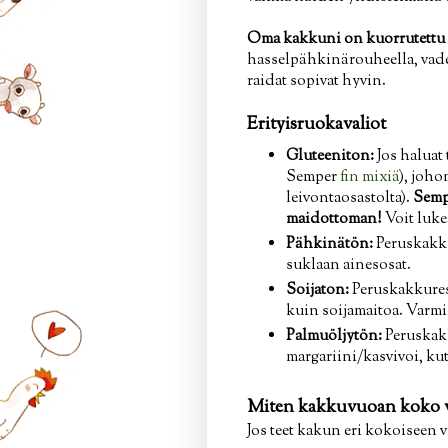
Oma kakkuni on kuorrutettu k
hasselpähkinärouheella, vadelm
raidat sopivat hyvin.
Erityisruokavaliot
Gluteeniton:
Jos haluat
Semper
fin mixiä
), joho
leivontaosastolta).
Sempe
maidottoman!
Voit luk
Pähkinätön:
Peruskakkur
suklaan ainesosat.
Soijaton:
Peruskakkurese
kuin soijamaitoa. Varmi
Palmuöljytön:
Peruskakk
margariini/kasvivoi, kut
Miten kakkuvuoan koko v
Jos teet kakun eri kokoiseen