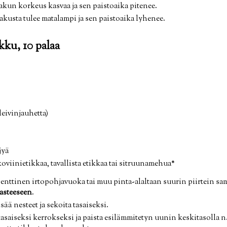
kun korkeus kasvaa ja sen paistoaika pitenee.
usta tulee matalampi ja sen paistoaika lyhenee.
kku, 10 palaa
 leivinjauhetta)
jyä
koviinietikkaa, tavallista etikkaa tai sitruunamehua*
-senttinen irtopohjavuoka tai muu pinta-alaltaan suurin piirtein 
 asteeseen
.
sää nesteet ja sekoita tasaiseksi.
asaiseksi kerrokseksi ja paista esilämmitetyn uunin keskitasolla n