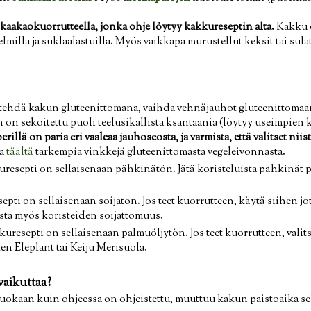
aakaokuorrutteella, jonka ohje löytyy kakkureseptin alta.
Kakku o
illa ja suklaalastuilla. Myös vaikkapa murustellut keksit tai sulat
 tehdä kakun gluteenittomana, vaihda vehnäjauhot gluteenittomaa
n on sekoitettu puoli teelusikallista ksantaania (löytyy useimpien
rillä on paria eri vaaleaa jauhoseosta, ja varmista, että valitset niis
ea
täältä
tarkempia vinkkejä gluteenittomasta vegeleivonnasta.
esepti on sellaisenaan pähkinätön. Jätä koristeluista pähkinät po
pti on sellaisenaan soijaton. Jos teet kuorrutteen, käytä siihen j
sta myös koristeiden soijattomuus.
uresepti on sellaisenaan palmuöljytön. Jos teet kuorrutteen, valit
en Eleplant tai Keiju Merisuola.
aikuttaa?
 vuokaan kuin ohjeessa on ohjeistettu, muuttuu kakun paistoaika 